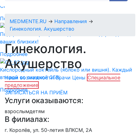
Спермограмма + MAR тест = 5890 руб.
Подробнее
MEDMENTE.RU
→
Направления
→
Гинекология. Акушерство
Подарочный сертификат-идеальный подарок для
ваших близких!
Гинекология.
Подробнее
Акушерство
Кислородный коктейль (яблоко или вишня). Каждый
второй со скидкой 25%.
Наши возможности
Врачи
Цены
Специальное
предложение
Подробнее
ЗАПИСАТЬСЯ НА ПРИЁМ
Услуги оказываются:
взрослым
детям
В филиалах:
г. Королёв, ул. 50-летия ВЛКСМ, 2А