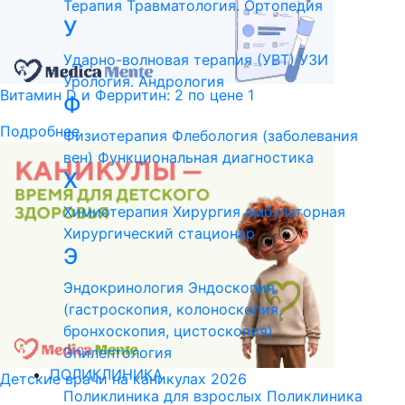
Терапия
Травматология. Ортопедия
У
Ударно-волновая терапия (УВТ)
УЗИ
Урология. Андрология
Витамин D и Ферритин: 2 по цене 1
Ф
Подробнее
Физиотерапия
Флебология (заболевания
вен)
Функциональная диагностика
Х
Химиотерапия
Хирургия амбулаторная
Хирургический стационар
Э
Эндокринология
Эндоскопия
(гастроскопия, колоноскопия,
бронхоскопия, цистоскопия)
Эпилептология
ПОЛИКЛИНИКА
Детские врачи на каникулах 2026
Поликлиника для взрослых
Поликлиника