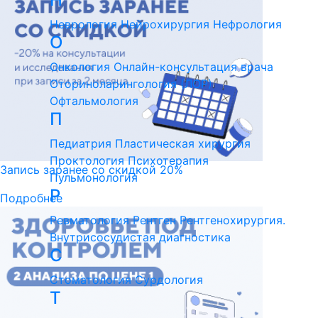
Неврология
Нейрохирургия
Нефрология
О
Онкология
Онлайн-консультация врача
Оториноларингология (ЛОР)
Офтальмология
П
Педиатрия
Пластическая хирургия
Проктология
Психотерапия
Запись заранее со скидкой 20%
Пульмонология
Р
Подробнее
Ревматология
Рентген
Рентгенохирургия.
Внутрисосудистая диагностика
С
Стоматология
Сурдология
Т