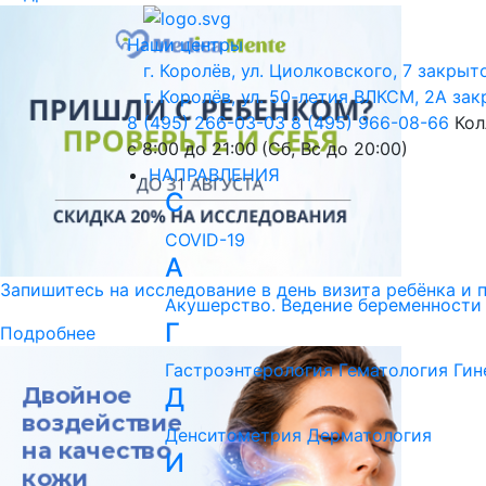
Наши центры
г. Королёв, ул. Циолковского, 7
закрыто
г. Королёв, ул. 50-летия ВЛКСМ, 2А
зак
8 (495) 266-03-03
8 (495) 966-08-66
Кол
с 8:00 до 21:00 (Сб, Вс до 20:00)
НАПРАВЛЕНИЯ
C
COVID-19
А
Запишитесь на исследование в день визита ребёнка и 
Акушерство. Ведение беременности
Г
Подробнее
Гастроэнтерология
Гематология
Гин
Д
Денситометрия
Дерматология
И