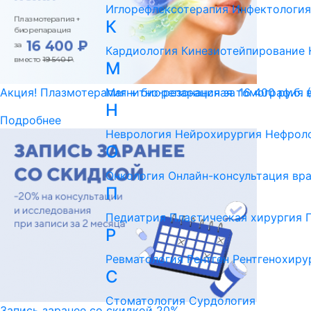
Иглорефлексотерапия
Инфектология
К
Кардиология
Кинезиотейпирование
М
Магнитно-резонансная томография 
Акция! Плазмотерапия + биорепарация за 16 400 ру.б. 
Н
Подробнее
Неврология
Нейрохирургия
Нефрол
О
Онкология
Онлайн-консультация вр
П
Педиатрия
Пластическая хирургия
Р
Ревматология
Рентген
Рентгенохиру
С
Стоматология
Сурдология
Запись заранее со скидкой 20%