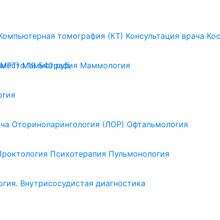
Компьютерная томография (КТ)
Консультация врача
Ко
(МРТ)
Маммография
Маммология
вместо 19 540 руб.
огия
ача
Оториноларингология (ЛОР)
Офтальмология
Проктология
Психотерапия
Пульмонология
ргия. Внутрисосудистая диагностика