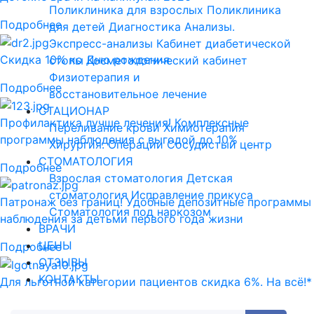
Поликлиника для взрослых
Поликлиника
Подробнее
для детей
Диагностика
Анализы.
Экспресс-анализы
Кабинет диабетической
Скидка 10% ко Дню рождения
стопы
Косметологический кабинет
Физиотерапия и
Подробнее
восстановительное лечение
СТАЦИОНАР
Профилактика лучше лечения! Комплексные
Переливание крови
Химиотерапия
программы наблюдения с выгодой до 10%
Хирургия. Операции
Сосудистый центр
СТОМАТОЛОГИЯ
Подробнее
Взрослая стоматология
Детская
стоматология
Исправление прикуса
Патронаж без границ! Удобные депозитные программы
Стоматология под наркозом
наблюдения за детьми первого года жизни
ВРАЧИ
ЦЕНЫ
Подробнее
ОТЗЫВЫ
КОНТАКТЫ
Для льготной категории пациентов скидка 6%. На всё!*
Подробнее