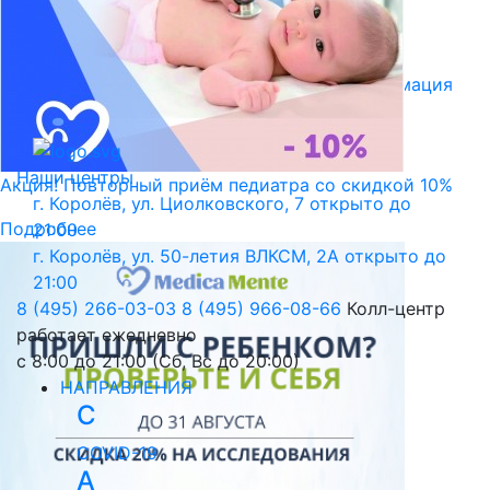
Библиотека пациента
Правовая информация
Версия для слабовидящих
Наши центры
Акция! Повторный приём педиатра со скидкой 10%
г. Королёв, ул. Циолковского, 7
открыто до
Подробнее
21:00
г. Королёв, ул. 50-летия ВЛКСМ, 2А
открыто до
21:00
8 (495) 266-03-03
8 (495) 966-08-66
Колл-центр
работает ежедневно
с 8:00 до 21:00 (Сб, Вс до 20:00)
НАПРАВЛЕНИЯ
C
COVID-19
А