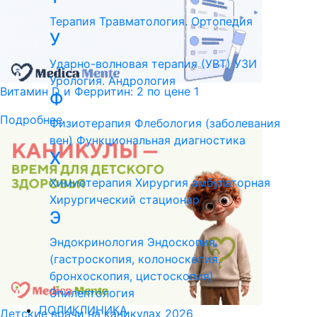
Терапия
Травматология. Ортопедия
У
Ударно-волновая терапия (УВТ)
УЗИ
Урология. Андрология
Витамин D и Ферритин: 2 по цене 1
Ф
Подробнее
Физиотерапия
Флебология (заболевания
вен)
Функциональная диагностика
Х
Химиотерапия
Хирургия амбулаторная
Хирургический стационар
Э
Эндокринология
Эндоскопия
(гастроскопия, колоноскопия,
бронхоскопия, цистоскопия)
Эпилептология
ПОЛИКЛИНИКА
Детские врачи на каникулах 2026