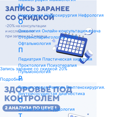
Н
Неврология
Нейрохирургия
Нефрология
О
Онкология
Онлайн-консультация врача
Оториноларингология (ЛОР)
Офтальмология
П
Педиатрия
Пластическая хирургия
Проктология
Психотерапия
Запись заранее со скидкой 20%
Пульмонология
Р
Подробнее
Ревматология
Рентген
Рентгенохирургия.
Внутрисосудистая диагностика
С
Стоматология
Сурдология
Т