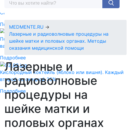
Спермограмма + MAR тест = 5890 руб.
Подробнее
MEDMENTE.RU
→
Лазерные и радиоволновые процедуры на
Подарочный сертификат-идеальный подарок для
шейке матки и половых органах. Методы
ваших близких!
оказания медицинской помощи
Подробнее
Лазерные и
Кислородный коктейль (яблоко или вишня). Каждый
радиоволновые
второй со скидкой 25%.
процедуры на
Подробнее
шейке матки и
половых органах