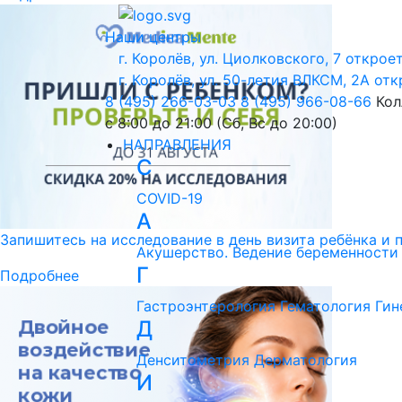
Наши центры
г. Королёв, ул. Циолковского, 7
откроет
г. Королёв, ул. 50-летия ВЛКСМ, 2А
отк
8 (495) 266-03-03
8 (495) 966-08-66
Кол
с 8:00 до 21:00 (Сб, Вс до 20:00)
НАПРАВЛЕНИЯ
C
COVID-19
А
Запишитесь на исследование в день визита ребёнка и 
Акушерство. Ведение беременности
Г
Подробнее
Гастроэнтерология
Гематология
Гин
Д
Денситометрия
Дерматология
И