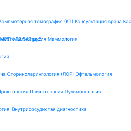
Компьютерная томография (КТ)
Консультация врача
Ко
(МРТ)
Маммография
Маммология
вместо 19 540 руб.
огия
ача
Оториноларингология (ЛОР)
Офтальмология
Проктология
Психотерапия
Пульмонология
ргия. Внутрисосудистая диагностика