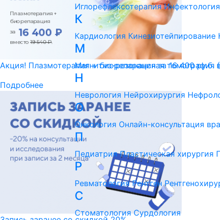
Иглорефлексотерапия
Инфектология
К
Кардиология
Кинезиотейпирование
М
Магнитно-резонансная томография 
Акция! Плазмотерапия + биорепарация за 16 400 ру.б. 
Н
Подробнее
Неврология
Нейрохирургия
Нефрол
О
Онкология
Онлайн-консультация вр
П
Педиатрия
Пластическая хирургия
Р
Ревматология
Рентген
Рентгенохиру
С
Стоматология
Сурдология
Запись заранее со скидкой 20%