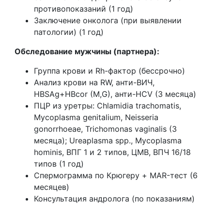
противопоказаний (1 год)
Заключение онколога (при выявлении
патологии) (1 год)
Обследование мужчины (партнера):
Группа крови и Rh-фактор (бессрочно)
Анализ крови на RW, анти-ВИЧ,
HBSAg+HBcor (M,G), анти-HCV (3 месяца)
ПЦР из уретры: Chlamidia trachomatis,
Mycoplasma genitalium, Neisseria
gonorrhoeae, Trichomonas vaginalis (3
месяца); Ureaplasma spp., Mycoplasma
hominis, ВПГ 1 и 2 типов, ЦМВ, ВПЧ 16/18
типов (1 год)
Спермограмма по Крюгеру + MAR-тест (6
месяцев)
Консультация андролога (по показаниям)