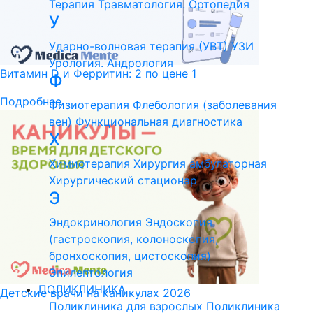
Терапия
Травматология. Ортопедия
У
Ударно-волновая терапия (УВТ)
УЗИ
Урология. Андрология
Витамин D и Ферритин: 2 по цене 1
Ф
Подробнее
Физиотерапия
Флебология (заболевания
вен)
Функциональная диагностика
Х
Химиотерапия
Хирургия амбулаторная
Хирургический стационар
Э
Эндокринология
Эндоскопия
(гастроскопия, колоноскопия,
бронхоскопия, цистоскопия)
Эпилептология
ПОЛИКЛИНИКА
Детские врачи на каникулах 2026
Поликлиника для взрослых
Поликлиника