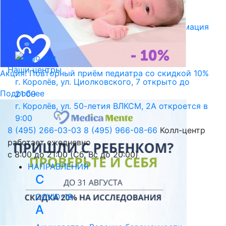
Библиотека пациента
Правовая информация
Версия для слабовидящих
Наши центры
Акция! Повторный приём педиатра со скидкой 10%
г. Королёв, ул. Циолковского, 7
открыто до
Подробнее
21:00
г. Королёв, ул. 50-летия ВЛКСМ, 2А
откроется в
9:00
8 (495) 266-03-03
8 (495) 966-08-66
Колл-центр
работает ежедневно
с 8:00 до 21:00 (Сб, Вс до 20:00)
НАПРАВЛЕНИЯ
C
COVID-19
А