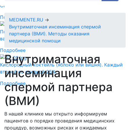
Спермограмма + MAR тест = 5890 руб.
Подробнее
MEDMENTE.RU
→
Внутриматочная инсеминация спермой
Подарочный сертификат-идеальный подарок для
партнера (ВМИ). Методы оказания
ваших близких!
медицинской помощи
Подробнее
Внутриматочная
Кислородный коктейль (яблоко или вишня). Каждый
инсеминация
второй со скидкой 25%.
спермой партнера
Подробнее
(ВМИ)
В нашей клинике мы открыто информируем
пациентов о порядке проведения медицинских
процедур, возможных рисках и ожидаемых