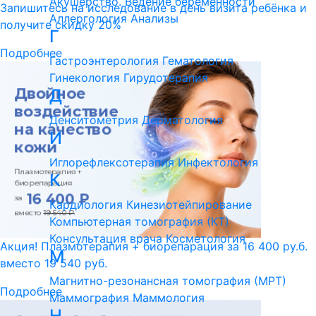
Акушерство. Ведение беременности
Запишитесь на исследование в день визита ребёнка и
Аллергология
Анализы
получите скидку 20%
Г
Подробнее
Гастроэнтерология
Гематология
Гинекология
Гирудотерапия
Д
Денситометрия
Дерматология
И
Иглорефлексотерапия
Инфектология
К
Кардиология
Кинезиотейпирование
Компьютерная томография (КТ)
Консультация врача
Косметология
Акция! Плазмотерапия + биорепарация за 16 400 ру.б.
М
вместо 19 540 руб.
Магнитно-резонансная томография (МРТ)
Подробнее
Маммография
Маммология
Н