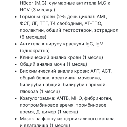
HBcor (M,G), суммарные антитела M,G к
HCV (3 месяца)
Гормоны крови (2-5 день цикла): АМГ,
ФСГ, ЛГ, ТТГ, Т4 свободный, АТ-ТПО,
пролактин, общий тестостерон, эстрадиол
(6 месяцев)
Антитела к вирусу краснухи IgG, IgM
(однократно)
Клинический анализ крови (1 месяц)
Общий анализ мочи (1 месяц)
Биохимический анализ крови: АЛТ, АСТ,
общий белок, креатинин, мочевина,
билирубин общий, билирубин прямой,
глюкоза (1 месяц)
Коагулограмма: АЧТВ, МНО, фибриноген,
протромбиновое время, тромбиновое
время, Д-димер (1 месяц)
Мазок на флору из цервикального канала
и влагалища (1 месяц)