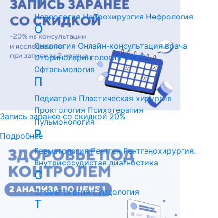
Неврология
Нейрохирургия
Нефрология
О
Онкология
Онлайн-консультация врача
Оториноларингология (ЛОР)
Офтальмология
П
Педиатрия
Пластическая хирургия
Проктология
Психотерапия
Запись заранее со скидкой 20%
Пульмонология
Р
Подробнее
Ревматология
Рентген
Рентгенохирургия.
Внутрисосудистая диагностика
С
Стоматология
Сурдология
Т