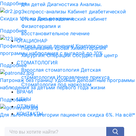
Подробнее
для детей
Диагностика
Анализы.
Экспресс-анализы
Кабинет диабетической
Скидка 10% ко Дню рождения
стопы
Косметологический кабинет
Физиотерапия и
Подробнее
восстановительное лечение
СТАЦИОНАР
Профилактика лучше лечения! Комплексные
Переливание крови
Химиотерапия
программы наблюдения с выгодой до 10%
Хирургия. Операции
Сосудистый центр
СТОМАТОЛОГИЯ
Подробнее
Взрослая стоматология
Детская
стоматология
Исправление прикуса
Патронаж без границ! Удобные депозитные программы
Стоматология под наркозом
наблюдения за детьми первого года жизни
ВРАЧИ
ЦЕНЫ
Подробнее
ОТЗЫВЫ
КОНТАКТЫ
Для льготной категории пациентов скидка 6%. На всё!*
Подробнее