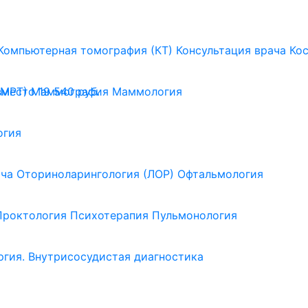
Компьютерная томография (КТ)
Консультация врача
Ко
(МРТ)
Маммография
Маммология
вместо 19 540 руб.
огия
ача
Оториноларингология (ЛОР)
Офтальмология
Проктология
Психотерапия
Пульмонология
ргия. Внутрисосудистая диагностика