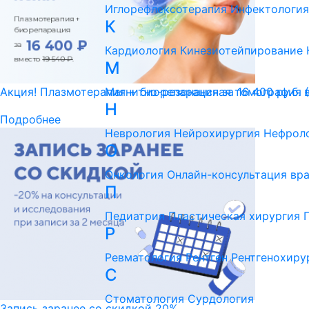
Иглорефлексотерапия
Инфектология
К
Кардиология
Кинезиотейпирование
М
Магнитно-резонансная томография 
Акция! Плазмотерапия + биорепарация за 16 400 ру.б. 
Н
Подробнее
Неврология
Нейрохирургия
Нефрол
О
Онкология
Онлайн-консультация вр
П
Педиатрия
Пластическая хирургия
Р
Ревматология
Рентген
Рентгенохиру
С
Стоматология
Сурдология
Запись заранее со скидкой 20%