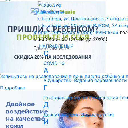
Наши центры
г. Королёв, ул. Циолковского, 7
открыто
г. Королёв, ул. 50-летия ВЛКСМ, 2А
отк
8 (495) 266-03-03
8 (495) 966-08-66
Кол
с 8:00 до 21:00 (Сб, Вс до 20:00)
НАПРАВЛЕНИЯ
C
COVID-19
А
Запишитесь на исследование в день визита ребёнка и 
Акушерство. Ведение беременности
Г
Подробнее
Гастроэнтерология
Гематология
Гин
Д
Денситометрия
Дерматология
И