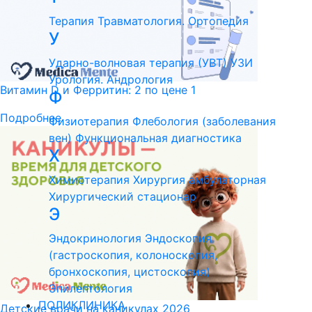
Терапия
Травматология. Ортопедия
У
Ударно-волновая терапия (УВТ)
УЗИ
Урология. Андрология
Витамин D и Ферритин: 2 по цене 1
Ф
Подробнее
Физиотерапия
Флебология (заболевания
вен)
Функциональная диагностика
Х
Химиотерапия
Хирургия амбулаторная
Хирургический стационар
Э
Эндокринология
Эндоскопия
(гастроскопия, колоноскопия,
бронхоскопия, цистоскопия)
Эпилептология
ПОЛИКЛИНИКА
Детские врачи на каникулах 2026