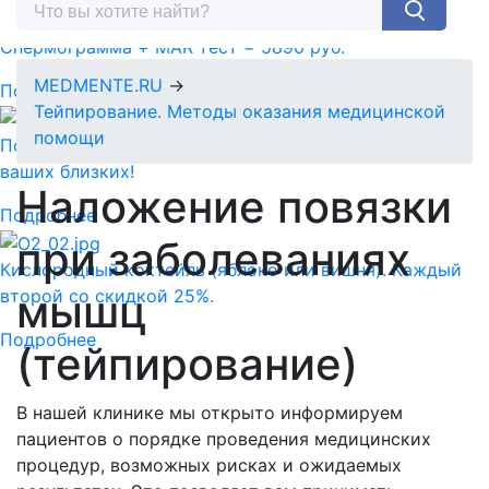
Спермограмма + MAR тест = 5890 руб.
MEDMENTE.RU
→
Подробнее
Тейпирование. Методы оказания медицинской
помощи
Подарочный сертификат-идеальный подарок для
ваших близких!
Наложение повязки
Подробнее
при заболеваниях
Кислородный коктейль (яблоко или вишня). Каждый
мышц
второй со скидкой 25%.
Подробнее
(тейпирование)
В нашей клинике мы открыто информируем
пациентов о порядке проведения медицинских
процедур, возможных рисках и ожидаемых