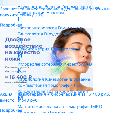
Акушерство. Ведение беременности
Запишитесь на исследование в день визита ребёнка и
Аллергология
Анализы
получите скидку 20%
Г
Подробнее
Гастроэнтерология
Гематология
Гинекология
Гирудотерапия
Д
Денситометрия
Дерматология
И
Иглорефлексотерапия
Инфектология
К
Кардиология
Кинезиотейпирование
Компьютерная томография (КТ)
Консультация врача
Косметология
Акция! Плазмотерапия + биорепарация за 16 400 ру.б.
М
вместо 19 540 руб.
Магнитно-резонансная томография (МРТ)
Подробнее
Маммография
Маммология