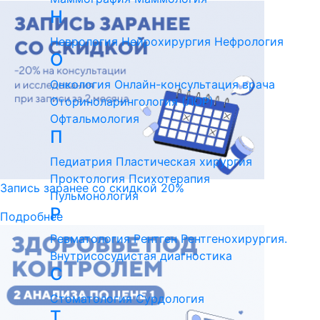
Н
Неврология
Нейрохирургия
Нефрология
О
Онкология
Онлайн-консультация врача
Оториноларингология (ЛОР)
Офтальмология
П
Педиатрия
Пластическая хирургия
Проктология
Психотерапия
Запись заранее со скидкой 20%
Пульмонология
Р
Подробнее
Ревматология
Рентген
Рентгенохирургия.
Внутрисосудистая диагностика
С
Стоматология
Сурдология
Т