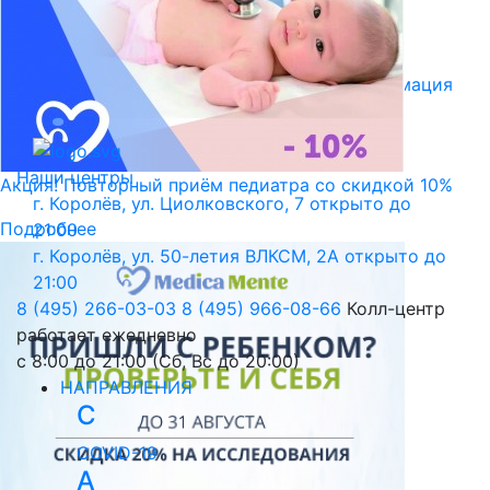
Библиотека пациента
Правовая информация
Версия для слабовидящих
Наши центры
Акция! Повторный приём педиатра со скидкой 10%
г. Королёв, ул. Циолковского, 7
открыто до
Подробнее
21:00
г. Королёв, ул. 50-летия ВЛКСМ, 2А
открыто до
21:00
8 (495) 266-03-03
8 (495) 966-08-66
Колл-центр
работает ежедневно
с 8:00 до 21:00 (Сб, Вс до 20:00)
НАПРАВЛЕНИЯ
C
COVID-19
А