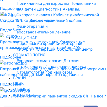
Поликлиника для взрослых
Поликлиника
Подробнее
для детей
Диагностика
Анализы.
Экспресс-анализы
Кабинет диабетической
Скидка 10% ко Дню рождения
стопы
Косметологический кабинет
Физиотерапия и
Подробнее
восстановительное лечение
СТАЦИОНАР
Профилактика лучше лечения! Комплексные
Переливание крови
Химиотерапия
программы наблюдения с выгодой до 10%
Хирургия. Операции
Сосудистый центр
СТОМАТОЛОГИЯ
Подробнее
Взрослая стоматология
Детская
стоматология
Исправление прикуса
Патронаж без границ! Удобные депозитные программы
Стоматология под наркозом
наблюдения за детьми первого года жизни
ВРАЧИ
ЦЕНЫ
Подробнее
ОТЗЫВЫ
КОНТАКТЫ
Для льготной категории пациентов скидка 6%. На всё!*
Подробнее