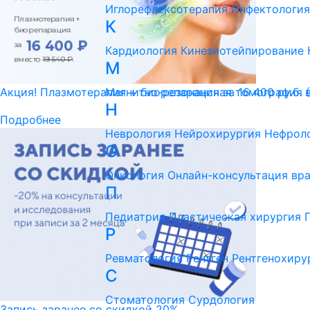
Иглорефлексотерапия
Инфектология
К
Кардиология
Кинезиотейпирование
М
Магнитно-резонансная томография 
Акция! Плазмотерапия + биорепарация за 16 400 ру.б. 
Н
Подробнее
Неврология
Нейрохирургия
Нефрол
О
Онкология
Онлайн-консультация вр
П
Педиатрия
Пластическая хирургия
Р
Ревматология
Рентген
Рентгенохиру
С
Стоматология
Сурдология
Запись заранее со скидкой 20%