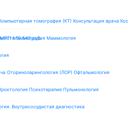
Компьютерная томография (КТ)
Консультация врача
Ко
(МРТ)
Маммография
Маммология
вместо 19 540 руб.
огия
ача
Оториноларингология (ЛОР)
Офтальмология
Проктология
Психотерапия
Пульмонология
ргия. Внутрисосудистая диагностика