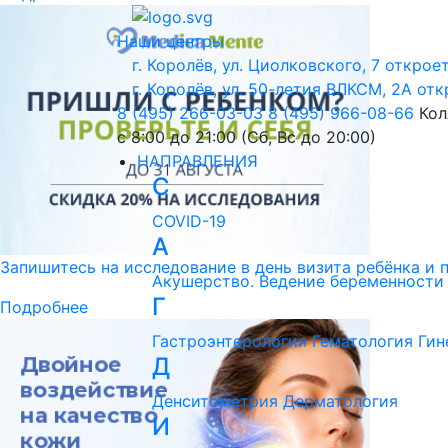
Наши центры
г. Королёв, ул. Циолковского, 7
откроет
г. Королёв, ул. 50-летия ВЛКСМ, 2А
отк
8 (495) 266-03-03
8 (495) 966-08-66
Кол
с 8:00 до 21:00 (Сб, Вс до 20:00)
НАПРАВЛЕНИЯ
C
COVID-19
А
Запишитесь на исследование в день визита ребёнка и 
Акушерство. Ведение беременности
Г
Подробнее
Гастроэнтерология
Гематология
Гин
Д
Денситометрия
Дерматология
И