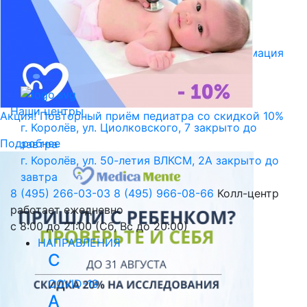
Библиотека пациента
Правовая информация
Версия для слабовидящих
Наши центры
Акция! Повторный приём педиатра со скидкой 10%
г. Королёв, ул. Циолковского, 7
закрыто до
Подробнее
завтра
г. Королёв, ул. 50-летия ВЛКСМ, 2А
закрыто до
завтра
8 (495) 266-03-03
8 (495) 966-08-66
Колл-центр
работает ежедневно
с 8:00 до 21:00 (Сб, Вс до 20:00)
НАПРАВЛЕНИЯ
C
COVID-19
А