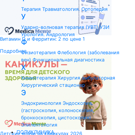
Терапия
Травматология. Ортопедия
У
Ударно-волновая терапия (УВТ)
УЗИ
Урология. Андрология
Витамин D и Ферритин: 2 по цене 1
Ф
Подробнее
Физиотерапия
Флебология (заболевания
вен)
Функциональная диагностика
Х
Химиотерапия
Хирургия амбулаторная
Хирургический стационар
Э
Эндокринология
Эндоскопия
(гастроскопия, колоноскопия,
бронхоскопия, цистоскопия)
Эпилептология
ПОЛИКЛИНИКА
Детские врачи на каникулах 2026