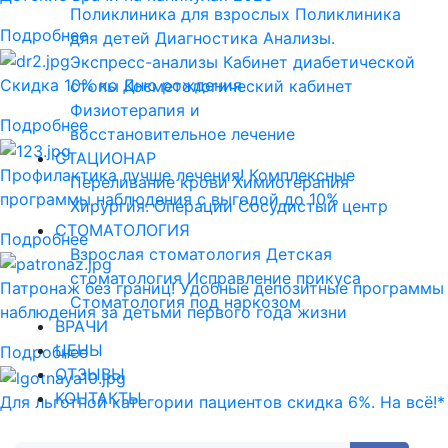
Поликлиника для взрослых
Поликлиника
Подробнее
для детей
Диагностика
Анализы.
Экспресс-анализы
Кабинет диабетической
Скидка 10% ко Дню рождения
стопы
Косметологический кабинет
Физиотерапия и
Подробнее
восстановительное лечение
СТАЦИОНАР
Профилактика лучше лечения! Комплексные
Переливание крови
Химиотерапия
программы наблюдения с выгодой до 10%
Хирургия. Операции
Сосудистый центр
СТОМАТОЛОГИЯ
Подробнее
Взрослая стоматология
Детская
стоматология
Исправление прикуса
Патронаж без границ! Удобные депозитные программы
Стоматология под наркозом
наблюдения за детьми первого года жизни
ВРАЧИ
ЦЕНЫ
Подробнее
ОТЗЫВЫ
КОНТАКТЫ
Для льготной категории пациентов скидка 6%. На всё!*
Подробнее