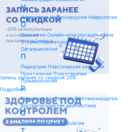
Н
Неврология
Нейрохирургия
Нефрология
О
Онкология
Онлайн-консультация врача
Оториноларингология (ЛОР)
Офтальмология
П
Педиатрия
Пластическая хирургия
Проктология
Психотерапия
Запись заранее со скидкой 20%
Пульмонология
Р
Подробнее
Ревматология
Рентген
Рентгенохирургия.
Внутрисосудистая диагностика
С
Стоматология
Сурдология
Т