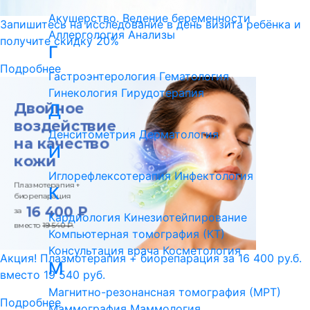
Акушерство. Ведение беременности
Запишитесь на исследование в день визита ребёнка и
Аллергология
Анализы
получите скидку 20%
Г
Подробнее
Гастроэнтерология
Гематология
Гинекология
Гирудотерапия
Д
Денситометрия
Дерматология
И
Иглорефлексотерапия
Инфектология
К
Кардиология
Кинезиотейпирование
Компьютерная томография (КТ)
Консультация врача
Косметология
Акция! Плазмотерапия + биорепарация за 16 400 ру.б.
М
вместо 19 540 руб.
Магнитно-резонансная томография (МРТ)
Подробнее
Маммография
Маммология