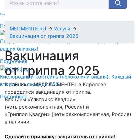
Спермограмма + MAR тест = 5890 руб.
Подробнее
MEDMENTE.RU
→
Услуги
→
Вакцинация от гриппа 2025
Подарочный сертификат-идеальный подарок для
ваших близких!
Вакцинация
Подробнее
от гриппа 2025
Кислородный коктейль (яблоко или вишня). Каждый
второй со скидкой 25%.
В клинике «МЕДИКА МЕНТЕ» в Королеве
проводится вакцинация от гриппа.
Подробнее
Вакцины «Ультрикс Квадри»
(четырехкомпонентная, Россия) и
«Гриппол Квадри» (четырехкомпонентная, Россия)
в наличии.
Сделайте прививку: защититесь от гриппа!