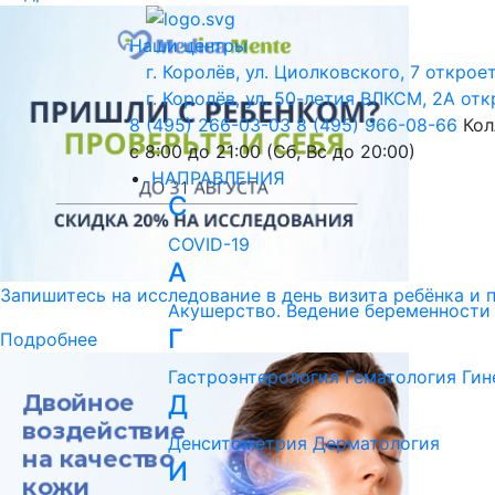
Наши центры
г. Королёв, ул. Циолковского, 7
откроет
г. Королёв, ул. 50-летия ВЛКСМ, 2А
отк
8 (495) 266-03-03
8 (495) 966-08-66
Кол
с 8:00 до 21:00 (Сб, Вс до 20:00)
НАПРАВЛЕНИЯ
C
COVID-19
А
Запишитесь на исследование в день визита ребёнка и 
Акушерство. Ведение беременности
Г
Подробнее
Гастроэнтерология
Гематология
Гин
Д
Денситометрия
Дерматология
И