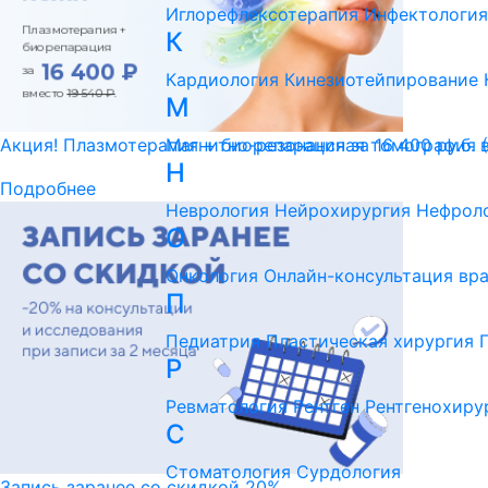
Иглорефлексотерапия
Инфектология
К
Кардиология
Кинезиотейпирование
М
Магнитно-резонансная томография 
Акция! Плазмотерапия + биорепарация за 16 400 ру.б. 
Н
Подробнее
Неврология
Нейрохирургия
Нефрол
О
Онкология
Онлайн-консультация вр
П
Педиатрия
Пластическая хирургия
Р
Ревматология
Рентген
Рентгенохиру
С
Стоматология
Сурдология
Запись заранее со скидкой 20%