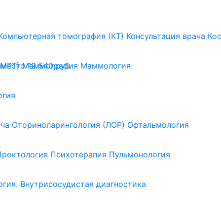
Компьютерная томография (КТ)
Консультация врача
Ко
(МРТ)
Маммография
Маммология
вместо 19 540 руб.
огия
ача
Оториноларингология (ЛОР)
Офтальмология
Проктология
Психотерапия
Пульмонология
ргия. Внутрисосудистая диагностика