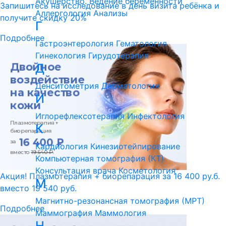
Акушерство. Ведение беременности
Запишитесь на исследование в день визита ребёнка и
Аллергология
Анализы
получите скидку 20%
Г
Подробнее
Гастроэнтерология
Гематология
Гинекология
Гирудотерапия
Д
Денситометрия
Дерматология
И
Иглорефлексотерапия
Инфектология
К
Кардиология
Кинезиотейпирование
Компьютерная томография (КТ)
Консультация врача
Косметология
Акция! Плазмотерапия + биорепарация за 16 400 ру.б.
М
вместо 19 540 руб.
Магнитно-резонансная томография (МРТ)
Подробнее
Маммография
Маммология
Н