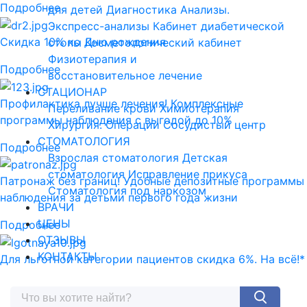
Подробнее
для детей
Диагностика
Анализы.
Экспресс-анализы
Кабинет диабетической
Скидка 10% ко Дню рождения
стопы
Косметологический кабинет
Физиотерапия и
Подробнее
восстановительное лечение
СТАЦИОНАР
Профилактика лучше лечения! Комплексные
Переливание крови
Химиотерапия
программы наблюдения с выгодой до 10%
Хирургия. Операции
Сосудистый центр
СТОМАТОЛОГИЯ
Подробнее
Взрослая стоматология
Детская
стоматология
Исправление прикуса
Патронаж без границ! Удобные депозитные программы
Стоматология под наркозом
наблюдения за детьми первого года жизни
ВРАЧИ
ЦЕНЫ
Подробнее
ОТЗЫВЫ
КОНТАКТЫ
Для льготной категории пациентов скидка 6%. На всё!*
Подробнее