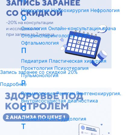
Неврология
Нейрохирургия
Нефрология
О
Онкология
Онлайн-консультация врача
Оториноларингология (ЛОР)
Офтальмология
П
Педиатрия
Пластическая хирургия
Проктология
Психотерапия
Запись заранее со скидкой 20%
Пульмонология
Р
Подробнее
Ревматология
Рентген
Рентгенохирургия.
Внутрисосудистая диагностика
С
Стоматология
Сурдология
Т