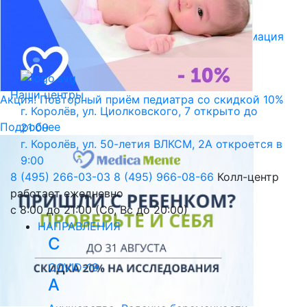
Библиотека пациента
Правовая информация
Версия для слабовидящих
Наши центры
Акция! Повторный приём педиатра со скидкой 10%
г. Королёв, ул. Циолковского, 7
открыто до
Подробнее
21:00
г. Королёв, ул. 50-летия ВЛКСМ, 2А
откроется в
9:00
8 (495) 266-03-03
8 (495) 966-08-66
Колл-центр
работает ежедневно
с 8:00 до 21:00 (Сб, Вс до 20:00)
НАПРАВЛЕНИЯ
C
COVID-19
А