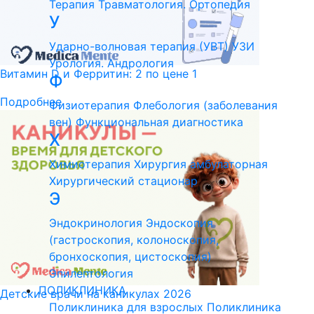
Терапия
Травматология. Ортопедия
У
Ударно-волновая терапия (УВТ)
УЗИ
Урология. Андрология
Витамин D и Ферритин: 2 по цене 1
Ф
Подробнее
Физиотерапия
Флебология (заболевания
вен)
Функциональная диагностика
Х
Химиотерапия
Хирургия амбулаторная
Хирургический стационар
Э
Эндокринология
Эндоскопия
(гастроскопия, колоноскопия,
бронхоскопия, цистоскопия)
Эпилептология
ПОЛИКЛИНИКА
Детские врачи на каникулах 2026
Поликлиника для взрослых
Поликлиника