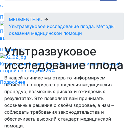
Спермограмма + MAR тест = 5890 руб.
Подробнее
MEDMENTE.RU
→
Ультразвуковое исследование плода. Методы
Подарочный сертификат-идеальный подарок для
оказания медицинской помощи
ваших близких!
Ультразвуковое
Подробнее
исследование плода
Кислородный коктейль (яблоко или вишня). Каждый
второй со скидкой 25%.
В нашей клинике мы открыто информируем
Подробнее
пациентов о порядке проведения медицинских
процедур, возможных рисках и ожидаемых
результатах. Это позволяет вам принимать
осознанные решения о своём здоровье, а нам –
соблюдать требования законодательства и
обеспечивать высокий стандарт медицинской
помощи.