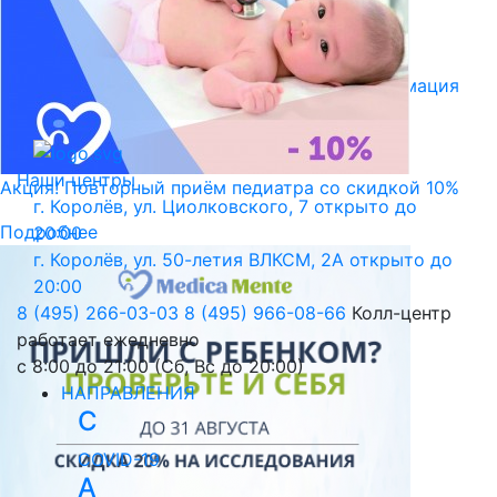
Библиотека пациента
Правовая информация
Версия для слабовидящих
Наши центры
Акция! Повторный приём педиатра со скидкой 10%
г. Королёв, ул. Циолковского, 7
открыто до
Подробнее
20:00
г. Королёв, ул. 50-летия ВЛКСМ, 2А
открыто до
20:00
8 (495) 266-03-03
8 (495) 966-08-66
Колл-центр
работает ежедневно
с 8:00 до 21:00 (Сб, Вс до 20:00)
НАПРАВЛЕНИЯ
C
COVID-19
А