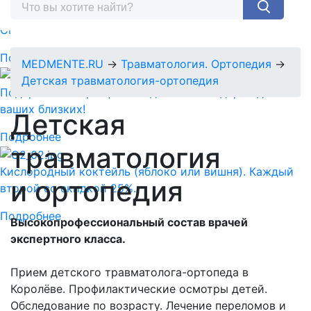
Спермограмма + MAR тест = 5890 руб.
Подробнее
MEDMENTE.RU
→
Травматология. Ортопедия
→
Детская травматология-ортопедия
Подарочный сертификат-идеальный подарок для
ваших близких!
Детская
Подробнее
травматология
Кислородный коктейль (яблоко или вишня). Каждый
и ортопедия
второй со скидкой 25%.
Подробнее
Высокопрофессиональный состав врачей
экспертного класса.
Прием детского травматолога-ортопеда в
Королёве. Профилактические осмотры детей.
Обследование по возрасту. Лечение переломов и