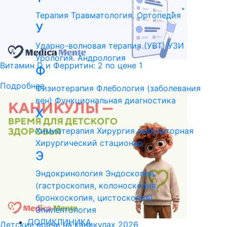
Терапия
Травматология. Ортопедия
У
Ударно-волновая терапия (УВТ)
УЗИ
Урология. Андрология
Витамин D и Ферритин: 2 по цене 1
Ф
Подробнее
Физиотерапия
Флебология (заболевания
вен)
Функциональная диагностика
Х
Химиотерапия
Хирургия амбулаторная
Хирургический стационар
Э
Эндокринология
Эндоскопия
(гастроскопия, колоноскопия,
бронхоскопия, цистоскопия)
Эпилептология
ПОЛИКЛИНИКА
Детские врачи на каникулах 2026