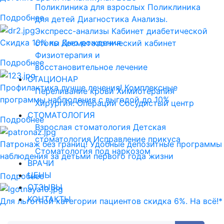
Поликлиника для взрослых
Поликлиника
Подробнее
для детей
Диагностика
Анализы.
Экспресс-анализы
Кабинет диабетической
Скидка 10% ко Дню рождения
стопы
Косметологический кабинет
Физиотерапия и
Подробнее
восстановительное лечение
СТАЦИОНАР
Профилактика лучше лечения! Комплексные
Переливание крови
Химиотерапия
программы наблюдения с выгодой до 10%
Хирургия. Операции
Сосудистый центр
СТОМАТОЛОГИЯ
Подробнее
Взрослая стоматология
Детская
стоматология
Исправление прикуса
Патронаж без границ! Удобные депозитные программы
Стоматология под наркозом
наблюдения за детьми первого года жизни
ВРАЧИ
ЦЕНЫ
Подробнее
ОТЗЫВЫ
КОНТАКТЫ
Для льготной категории пациентов скидка 6%. На всё!*
Подробнее