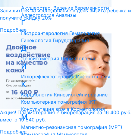
Акушерство. Ведение беременности
Запишитесь на исследование в день визита ребёнка и
Аллергология
Анализы
получите скидку 20%
Г
Подробнее
Гастроэнтерология
Гематология
Гинекология
Гирудотерапия
Д
Денситометрия
Дерматология
И
Иглорефлексотерапия
Инфектология
К
Кардиология
Кинезиотейпирование
Компьютерная томография (КТ)
Консультация врача
Косметология
Акция! Плазмотерапия + биорепарация за 16 400 ру.б.
М
вместо 19 540 руб.
Магнитно-резонансная томография (МРТ)
Подробнее
Маммография
Маммология