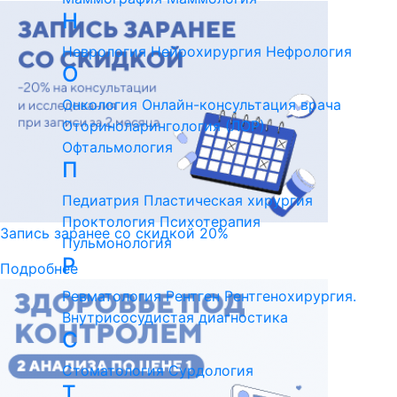
Н
Неврология
Нейрохирургия
Нефрология
О
Онкология
Онлайн-консультация врача
Оториноларингология (ЛОР)
Офтальмология
П
Педиатрия
Пластическая хирургия
Проктология
Психотерапия
Запись заранее со скидкой 20%
Пульмонология
Р
Подробнее
Ревматология
Рентген
Рентгенохирургия.
Внутрисосудистая диагностика
С
Стоматология
Сурдология
Т