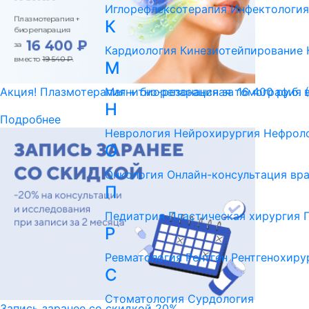
Иглорефлексотерапия
Инфектология
К
Кардиология
Кинезиотейпирование
М
Магнитно-резонансная томография 
Акция! Плазмотерапия + биорепарация за 16 400 ру.б. 
Н
Подробнее
Неврология
Нейрохирургия
Нефрол
О
Онкология
Онлайн-консультация вр
П
Педиатрия
Пластическая хирургия
Р
Ревматология
Рентген
Рентгенохиру
С
Стоматология
Сурдология
Запись заранее со скидкой 20%