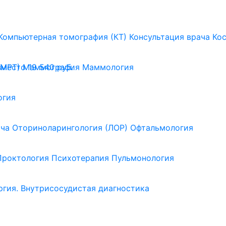
Компьютерная томография (КТ)
Консультация врача
Ко
(МРТ)
Маммография
Маммология
вместо 19 540 руб.
огия
ача
Оториноларингология (ЛОР)
Офтальмология
Проктология
Психотерапия
Пульмонология
ргия. Внутрисосудистая диагностика