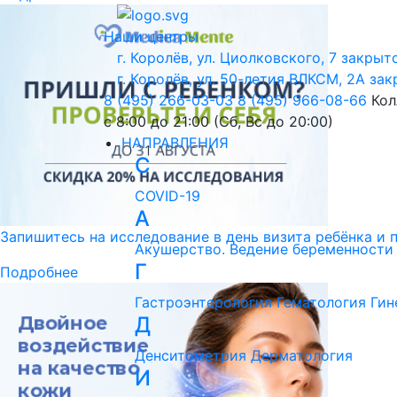
Наши центры
г. Королёв, ул. Циолковского, 7
закрыто
г. Королёв, ул. 50-летия ВЛКСМ, 2А
зак
8 (495) 266-03-03
8 (495) 966-08-66
Кол
с 8:00 до 21:00 (Сб, Вс до 20:00)
НАПРАВЛЕНИЯ
C
COVID-19
А
Запишитесь на исследование в день визита ребёнка и 
Акушерство. Ведение беременности
Г
Подробнее
Гастроэнтерология
Гематология
Гин
Д
Денситометрия
Дерматология
И