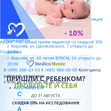
Библиотека пациента
Правовая информация
Версия для слабовидящих
Наши центры
Акция! Повторный приём педиатра со скидкой 10%
г. Королёв, ул. Циолковского, 7
открыто до
Подробнее
20:00
г. Королёв, ул. 50-летия ВЛКСМ, 2А
открыто до
20:00
8 (495) 266-03-03
8 (495) 966-08-66
Колл-центр
работает ежедневно
с 8:00 до 21:00 (Сб, Вс до 20:00)
НАПРАВЛЕНИЯ
C
COVID-19
А