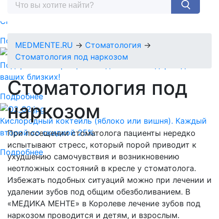
Спермограмма + MAR тест = 5890 руб.
Подробнее
MEDMENTE.RU
→
Стоматология
→
Стоматология под наркозом
Подарочный сертификат-идеальный подарок для
ваших близких!
Стоматология под
Подробнее
наркозом
Кислородный коктейль (яблоко или вишня). Каждый
второй со скидкой 25%.
При посещении стоматолога пациенты нередко
испытывают стресс, который порой приводит к
Подробнее
ухудшению самочувствия и возникновению
неотложных состояний в кресле у стоматолога.
Избежать подобных ситуаций можно при лечении и
удалении зубов под общим обезболиванием. В
«МЕДИКА МЕНТЕ» в Королеве лечение зубов под
наркозом проводится и детям, и взрослым.