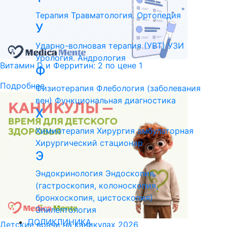
Терапия
Травматология. Ортопедия
У
Ударно-волновая терапия (УВТ)
УЗИ
Урология. Андрология
Витамин D и Ферритин: 2 по цене 1
Ф
Подробнее
Физиотерапия
Флебология (заболевания
вен)
Функциональная диагностика
Х
Химиотерапия
Хирургия амбулаторная
Хирургический стационар
Э
Эндокринология
Эндоскопия
(гастроскопия, колоноскопия,
бронхоскопия, цистоскопия)
Эпилептология
ПОЛИКЛИНИКА
Детские врачи на каникулах 2026