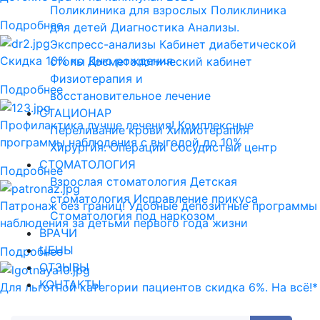
Поликлиника для взрослых
Поликлиника
Подробнее
для детей
Диагностика
Анализы.
Экспресс-анализы
Кабинет диабетической
Скидка 10% ко Дню рождения
стопы
Косметологический кабинет
Физиотерапия и
Подробнее
восстановительное лечение
СТАЦИОНАР
Профилактика лучше лечения! Комплексные
Переливание крови
Химиотерапия
программы наблюдения с выгодой до 10%
Хирургия. Операции
Сосудистый центр
СТОМАТОЛОГИЯ
Подробнее
Взрослая стоматология
Детская
стоматология
Исправление прикуса
Патронаж без границ! Удобные депозитные программы
Стоматология под наркозом
наблюдения за детьми первого года жизни
ВРАЧИ
ЦЕНЫ
Подробнее
ОТЗЫВЫ
КОНТАКТЫ
Для льготной категории пациентов скидка 6%. На всё!*
Подробнее