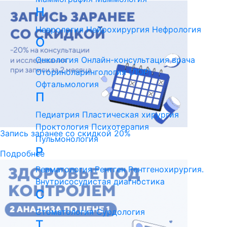
Н
Неврология
Нейрохирургия
Нефрология
О
Онкология
Онлайн-консультация врача
Оториноларингология (ЛОР)
Офтальмология
П
Педиатрия
Пластическая хирургия
Проктология
Психотерапия
Запись заранее со скидкой 20%
Пульмонология
Р
Подробнее
Ревматология
Рентген
Рентгенохирургия.
Внутрисосудистая диагностика
С
Стоматология
Сурдология
Т