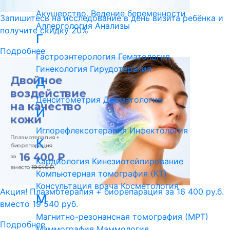
Акушерство. Ведение беременности
Запишитесь на исследование в день визита ребёнка и
Аллергология
Анализы
получите скидку 20%
Г
Подробнее
Гастроэнтерология
Гематология
Гинекология
Гирудотерапия
Д
Денситометрия
Дерматология
И
Иглорефлексотерапия
Инфектология
К
Кардиология
Кинезиотейпирование
Компьютерная томография (КТ)
Консультация врача
Косметология
Акция! Плазмотерапия + биорепарация за 16 400 ру.б.
М
вместо 19 540 руб.
Магнитно-резонансная томография (МРТ)
Подробнее
Маммография
Маммология