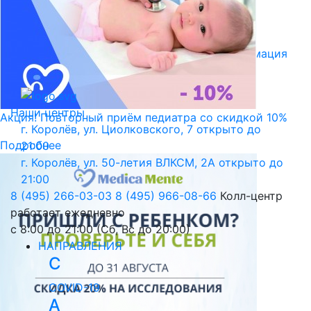
Библиотека пациента
Правовая информация
Версия для слабовидящих
Наши центры
Акция! Повторный приём педиатра со скидкой 10%
г. Королёв, ул. Циолковского, 7
открыто до
Подробнее
21:00
г. Королёв, ул. 50-летия ВЛКСМ, 2А
открыто до
21:00
8 (495) 266-03-03
8 (495) 966-08-66
Колл-центр
работает ежедневно
с 8:00 до 21:00 (Сб, Вс до 20:00)
НАПРАВЛЕНИЯ
C
COVID-19
А