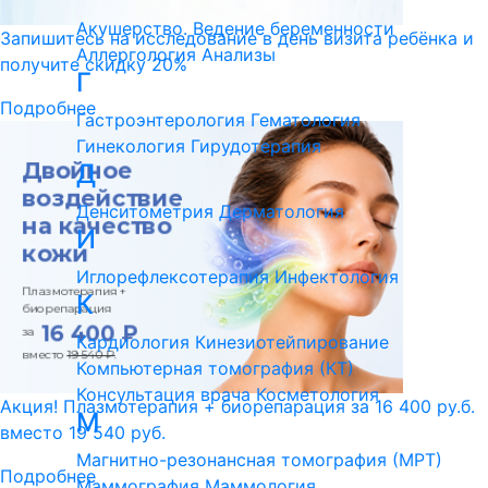
Акушерство. Ведение беременности
Запишитесь на исследование в день визита ребёнка и
Аллергология
Анализы
получите скидку 20%
Г
Подробнее
Гастроэнтерология
Гематология
Гинекология
Гирудотерапия
Д
Денситометрия
Дерматология
И
Иглорефлексотерапия
Инфектология
К
Кардиология
Кинезиотейпирование
Компьютерная томография (КТ)
Консультация врача
Косметология
Акция! Плазмотерапия + биорепарация за 16 400 ру.б.
М
вместо 19 540 руб.
Магнитно-резонансная томография (МРТ)
Подробнее
Маммография
Маммология