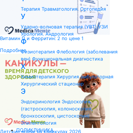
Терапия
Травматология. Ортопедия
У
Ударно-волновая терапия (УВТ)
УЗИ
Урология. Андрология
Витамин D и Ферритин: 2 по цене 1
Ф
Подробнее
Физиотерапия
Флебология (заболевания
вен)
Функциональная диагностика
Х
Химиотерапия
Хирургия амбулаторная
Хирургический стационар
Э
Эндокринология
Эндоскопия
(гастроскопия, колоноскопия,
бронхоскопия, цистоскопия)
Эпилептология
ПОЛИКЛИНИКА
Детские врачи на каникулах 2026