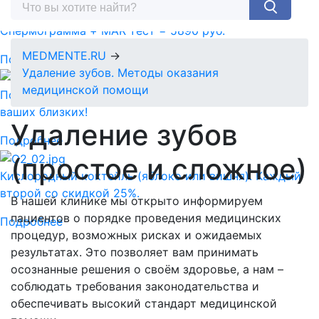
Спермограмма + MAR тест = 5890 руб.
MEDMENTE.RU
→
Подробнее
Удаление зубов. Методы оказания
медицинской помощи
Подарочный сертификат-идеальный подарок для
ваших близких!
Удаление зубов
Подробнее
(простое и сложное)
Кислородный коктейль (яблоко или вишня). Каждый
второй со скидкой 25%.
В нашей клинике мы открыто информируем
пациентов о порядке проведения медицинских
Подробнее
процедур, возможных рисках и ожидаемых
результатах. Это позволяет вам принимать
осознанные решения о своём здоровье, а нам –
соблюдать требования законодательства и
обеспечивать высокий стандарт медицинской