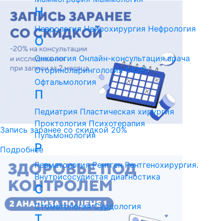
Н
Неврология
Нейрохирургия
Нефрология
О
Онкология
Онлайн-консультация врача
Оториноларингология (ЛОР)
Офтальмология
П
Педиатрия
Пластическая хирургия
Проктология
Психотерапия
Запись заранее со скидкой 20%
Пульмонология
Р
Подробнее
Ревматология
Рентген
Рентгенохирургия.
Внутрисосудистая диагностика
С
Стоматология
Сурдология
Т