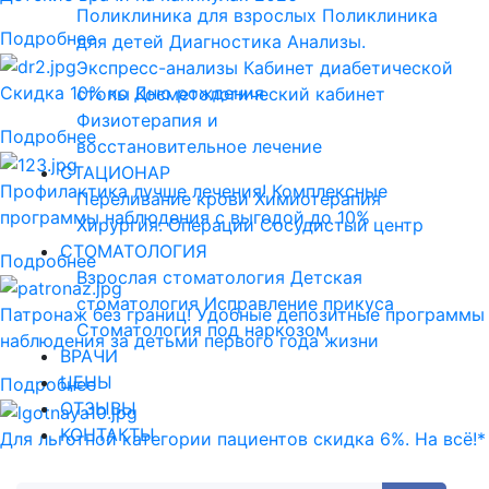
Поликлиника для взрослых
Поликлиника
Подробнее
для детей
Диагностика
Анализы.
Экспресс-анализы
Кабинет диабетической
Скидка 10% ко Дню рождения
стопы
Косметологический кабинет
Физиотерапия и
Подробнее
восстановительное лечение
СТАЦИОНАР
Профилактика лучше лечения! Комплексные
Переливание крови
Химиотерапия
программы наблюдения с выгодой до 10%
Хирургия. Операции
Сосудистый центр
СТОМАТОЛОГИЯ
Подробнее
Взрослая стоматология
Детская
стоматология
Исправление прикуса
Патронаж без границ! Удобные депозитные программы
Стоматология под наркозом
наблюдения за детьми первого года жизни
ВРАЧИ
ЦЕНЫ
Подробнее
ОТЗЫВЫ
КОНТАКТЫ
Для льготной категории пациентов скидка 6%. На всё!*
Подробнее