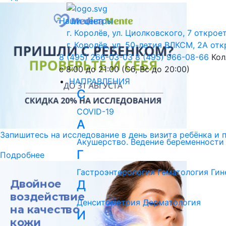
Наши центры
г. Королёв, ул. Циолковского, 7
откроет
г. Королёв, ул. 50-летия ВЛКСМ, 2А
отк
8 (495) 266-03-03
8 (495) 966-08-66
Кол
с 8:00 до 21:00 (Сб, Вс до 20:00)
НАПРАВЛЕНИЯ
C
COVID-19
А
Запишитесь на исследование в день визита ребёнка и 
Акушерство. Ведение беременности
Г
Подробнее
Гастроэнтерология
Гематология
Гин
Д
Денситометрия
Дерматология
И