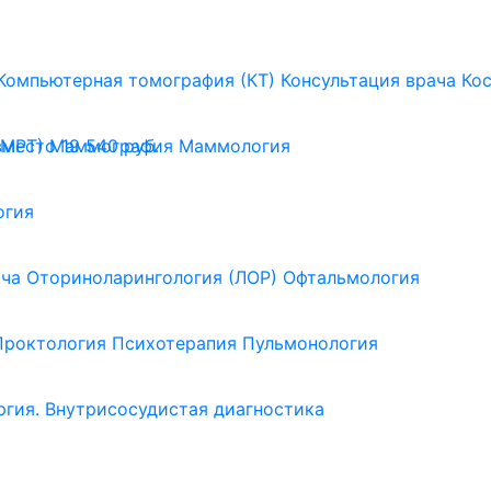
Компьютерная томография (КТ)
Консультация врача
Ко
(МРТ)
Маммография
Маммология
вместо 19 540 руб.
огия
ача
Оториноларингология (ЛОР)
Офтальмология
Проктология
Психотерапия
Пульмонология
ргия. Внутрисосудистая диагностика