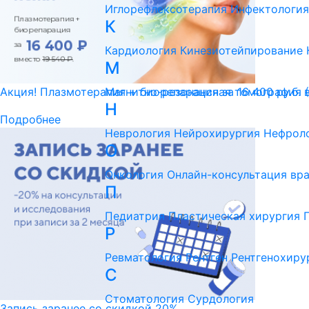
Иглорефлексотерапия
Инфектология
К
Кардиология
Кинезиотейпирование
М
Магнитно-резонансная томография 
Акция! Плазмотерапия + биорепарация за 16 400 ру.б. 
Н
Подробнее
Неврология
Нейрохирургия
Нефрол
О
Онкология
Онлайн-консультация вр
П
Педиатрия
Пластическая хирургия
Р
Ревматология
Рентген
Рентгенохиру
С
Стоматология
Сурдология
Запись заранее со скидкой 20%