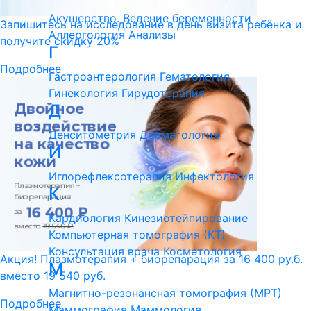
Акушерство. Ведение беременности
Запишитесь на исследование в день визита ребёнка и
Аллергология
Анализы
получите скидку 20%
Г
Подробнее
Гастроэнтерология
Гематология
Гинекология
Гирудотерапия
Д
Денситометрия
Дерматология
И
Иглорефлексотерапия
Инфектология
К
Кардиология
Кинезиотейпирование
Компьютерная томография (КТ)
Консультация врача
Косметология
Акция! Плазмотерапия + биорепарация за 16 400 ру.б.
М
вместо 19 540 руб.
Магнитно-резонансная томография (МРТ)
Подробнее
Маммография
Маммология