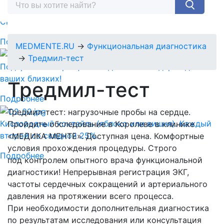
Спермограмма + MAR тест = 5890 руб.
Подробнее
MEDMENTE.RU
→
Функциональная диагностика
→
Тредмил-тест
Подарочный сертификат-идеальный подарок для
ваших близких!
Тредмил-тест
Подробнее
Тредмил-тест: нагрузочные пробы на сердце.
Кислородный коктейль (яблоко или вишня). Каждый
Пройдите обследование в Королеве в клинике
второй со скидкой 25%.
«МЕДИКА МЕНТЕ». Доступная цена. Комфортные
условия прохождения процедуры. Строго
Подробнее
под контролем опытного врача функциональной
диагностики! Непрерывная регистрация ЭКГ,
частоты сердечных сокращений и артериального
давления на протяжении всего процесса.
При необходимости дополнительная диагностика
по результатам исследования или консультация