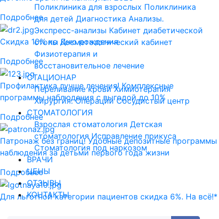
Поликлиника для взрослых
Поликлиника
Подробнее
для детей
Диагностика
Анализы.
Экспресс-анализы
Кабинет диабетической
Скидка 10% ко Дню рождения
стопы
Косметологический кабинет
Физиотерапия и
Подробнее
восстановительное лечение
СТАЦИОНАР
Профилактика лучше лечения! Комплексные
Переливание крови
Химиотерапия
программы наблюдения с выгодой до 10%
Хирургия. Операции
Сосудистый центр
СТОМАТОЛОГИЯ
Подробнее
Взрослая стоматология
Детская
стоматология
Исправление прикуса
Патронаж без границ! Удобные депозитные программы
Стоматология под наркозом
наблюдения за детьми первого года жизни
ВРАЧИ
ЦЕНЫ
Подробнее
ОТЗЫВЫ
КОНТАКТЫ
Для льготной категории пациентов скидка 6%. На всё!*
Подробнее