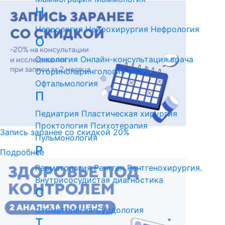
Н
Неврология
Нейрохирургия
Нефрология
О
Онкология
Онлайн-консультация врача
Оториноларингология (ЛОР)
Офтальмология
П
Педиатрия
Пластическая хирургия
Проктология
Психотерапия
Запись заранее со скидкой 20%
Пульмонология
Р
Подробнее
Ревматология
Рентген
Рентгенохирургия.
Внутрисосудистая диагностика
С
Стоматология
Сурдология
Т