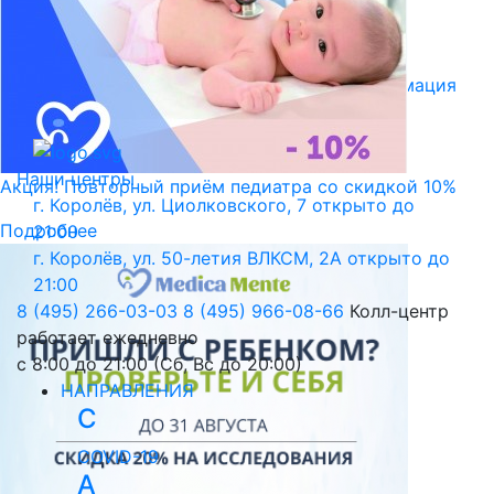
Библиотека пациента
Правовая информация
Версия для слабовидящих
Наши центры
Акция! Повторный приём педиатра со скидкой 10%
г. Королёв, ул. Циолковского, 7
открыто до
Подробнее
21:00
г. Королёв, ул. 50-летия ВЛКСМ, 2А
открыто до
21:00
8 (495) 266-03-03
8 (495) 966-08-66
Колл-центр
работает ежедневно
с 8:00 до 21:00 (Сб, Вс до 20:00)
НАПРАВЛЕНИЯ
C
COVID-19
А