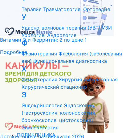
Терапия
Травматология. Ортопедия
У
Ударно-волновая терапия (УВТ)
УЗИ
Урология. Андрология
Витамин D и Ферритин: 2 по цене 1
Ф
Подробнее
Физиотерапия
Флебология (заболевания
вен)
Функциональная диагностика
Х
Химиотерапия
Хирургия амбулаторная
Хирургический стационар
Э
Эндокринология
Эндоскопия
(гастроскопия, колоноскопия,
бронхоскопия, цистоскопия)
Эпилептология
ПОЛИКЛИНИКА
Детские врачи на каникулах 2026