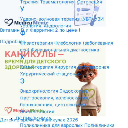
Терапия
Травматология. Ортопедия
У
Ударно-волновая терапия (УВТ)
УЗИ
Урология. Андрология
Витамин D и Ферритин: 2 по цене 1
Ф
Подробнее
Физиотерапия
Флебология (заболевания
вен)
Функциональная диагностика
Х
Химиотерапия
Хирургия амбулаторная
Хирургический стационар
Э
Эндокринология
Эндоскопия
(гастроскопия, колоноскопия,
бронхоскопия, цистоскопия)
Эпилептология
ПОЛИКЛИНИКА
Детские врачи на каникулах 2026
Поликлиника для взрослых
Поликлиника