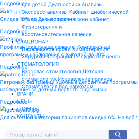
Подробнее
для детей
Диагностика
Анализы.
Экспресс-анализы
Кабинет диабетической
Скидка 10% ко Дню рождения
стопы
Косметологический кабинет
Физиотерапия и
Подробнее
восстановительное лечение
СТАЦИОНАР
Профилактика лучше лечения! Комплексные
Переливание крови
Химиотерапия
программы наблюдения с выгодой до 10%
Хирургия. Операции
Сосудистый центр
СТОМАТОЛОГИЯ
Подробнее
Взрослая стоматология
Детская
стоматология
Исправление прикуса
Патронаж без границ! Удобные депозитные программы
Стоматология под наркозом
наблюдения за детьми первого года жизни
ВРАЧИ
ЦЕНЫ
Подробнее
ОТЗЫВЫ
КОНТАКТЫ
Для льготной категории пациентов скидка 6%. На всё!*
Подробнее