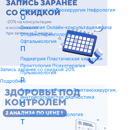
Неврология
Нейрохирургия
Нефрология
О
Онкология
Онлайн-консультация врача
Оториноларингология (ЛОР)
Офтальмология
П
Педиатрия
Пластическая хирургия
Проктология
Психотерапия
Запись заранее со скидкой 20%
Пульмонология
Р
Подробнее
Ревматология
Рентген
Рентгенохирургия.
Внутрисосудистая диагностика
С
Стоматология
Сурдология
Т