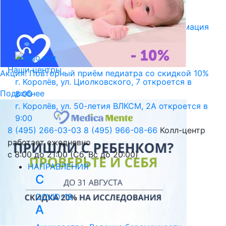
Библиотека пациента
Правовая информация
Версия для слабовидящих
Наши центры
Акция! Повторный приём педиатра со скидкой 10%
г. Королёв, ул. Циолковского, 7
откроется в
Подробнее
8:00
г. Королёв, ул. 50-летия ВЛКСМ, 2А
откроется в
9:00
8 (495) 266-03-03
8 (495) 966-08-66
Колл-центр
работает ежедневно
с 8:00 до 21:00 (Сб, Вс до 20:00)
НАПРАВЛЕНИЯ
C
COVID-19
А