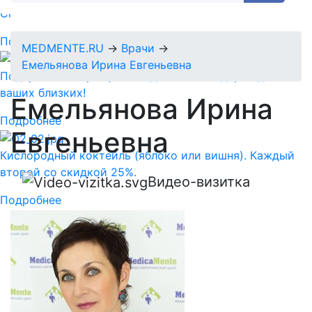
Спермограмма + MAR тест = 5890 руб.
Подробнее
MEDMENTE.RU
→
Врачи
→
Емельянова Ирина Евгеньевна
Подарочный сертификат-идеальный подарок для
ваших близких!
Емельянова
Ирина
Подробнее
Евгеньевна
Кислородный коктейль (яблоко или вишня). Каждый
второй со скидкой 25%.
Видео-визитка
Подробнее