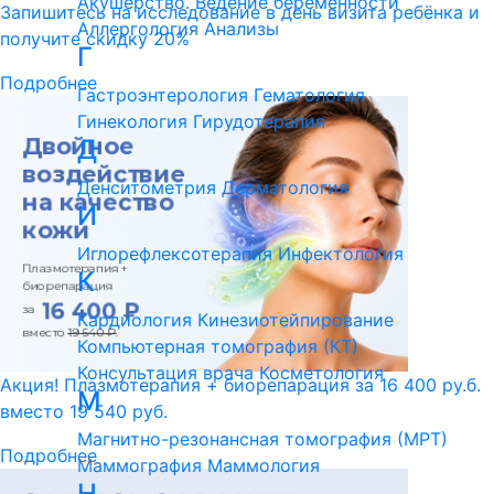
Акушерство. Ведение беременности
Запишитесь на исследование в день визита ребёнка и
Аллергология
Анализы
получите скидку 20%
Г
Подробнее
Гастроэнтерология
Гематология
Гинекология
Гирудотерапия
Д
Денситометрия
Дерматология
И
Иглорефлексотерапия
Инфектология
К
Кардиология
Кинезиотейпирование
Компьютерная томография (КТ)
Консультация врача
Косметология
Акция! Плазмотерапия + биорепарация за 16 400 ру.б.
М
вместо 19 540 руб.
Магнитно-резонансная томография (МРТ)
Подробнее
Маммография
Маммология
Н