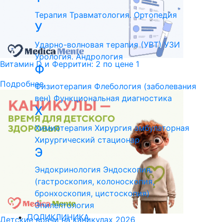
Терапия
Травматология. Ортопедия
У
Ударно-волновая терапия (УВТ)
УЗИ
Урология. Андрология
Витамин D и Ферритин: 2 по цене 1
Ф
Подробнее
Физиотерапия
Флебология (заболевания
вен)
Функциональная диагностика
Х
Химиотерапия
Хирургия амбулаторная
Хирургический стационар
Э
Эндокринология
Эндоскопия
(гастроскопия, колоноскопия,
бронхоскопия, цистоскопия)
Эпилептология
ПОЛИКЛИНИКА
Детские врачи на каникулах 2026