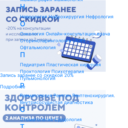
Н
Неврология
Нейрохирургия
Нефрология
О
Онкология
Онлайн-консультация врача
Оториноларингология (ЛОР)
Офтальмология
П
Педиатрия
Пластическая хирургия
Проктология
Психотерапия
Запись заранее со скидкой 20%
Пульмонология
Р
Подробнее
Ревматология
Рентген
Рентгенохирургия.
Внутрисосудистая диагностика
С
Стоматология
Сурдология
Т