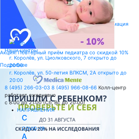
Библиотека пациента
Правовая информация
Версия для слабовидящих
Наши центры
Акция! Повторный приём педиатра со скидкой 10%
г. Королёв, ул. Циолковского, 7
открыто до
Подробнее
20:00
г. Королёв, ул. 50-летия ВЛКСМ, 2А
открыто до
20:00
8 (495) 266-03-03
8 (495) 966-08-66
Колл-центр
работает ежедневно
с 8:00 до 21:00 (Сб, Вс до 20:00)
НАПРАВЛЕНИЯ
C
COVID-19
А