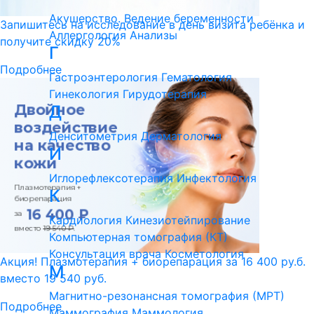
Акушерство. Ведение беременности
Запишитесь на исследование в день визита ребёнка и
Аллергология
Анализы
получите скидку 20%
Г
Подробнее
Гастроэнтерология
Гематология
Гинекология
Гирудотерапия
Д
Денситометрия
Дерматология
И
Иглорефлексотерапия
Инфектология
К
Кардиология
Кинезиотейпирование
Компьютерная томография (КТ)
Консультация врача
Косметология
Акция! Плазмотерапия + биорепарация за 16 400 ру.б.
М
вместо 19 540 руб.
Магнитно-резонансная томография (МРТ)
Подробнее
Маммография
Маммология