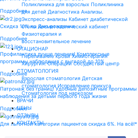
Поликлиника для взрослых
Поликлиника
Подробнее
для детей
Диагностика
Анализы.
Экспресс-анализы
Кабинет диабетической
Скидка 10% ко Дню рождения
стопы
Косметологический кабинет
Физиотерапия и
Подробнее
восстановительное лечение
СТАЦИОНАР
Профилактика лучше лечения! Комплексные
Переливание крови
Химиотерапия
программы наблюдения с выгодой до 10%
Хирургия. Операции
Сосудистый центр
СТОМАТОЛОГИЯ
Подробнее
Взрослая стоматология
Детская
стоматология
Исправление прикуса
Патронаж без границ! Удобные депозитные программы
Стоматология под наркозом
наблюдения за детьми первого года жизни
ВРАЧИ
ЦЕНЫ
Подробнее
ОТЗЫВЫ
КОНТАКТЫ
Для льготной категории пациентов скидка 6%. На всё!*
Подробнее