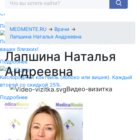
Спермограмма + MAR тест = 5890 руб.
Подробнее
MEDMENTE.RU
→
Врачи
→
Лапшина Наталья Андреевна
Подарочный сертификат-идеальный подарок для
ваших близких!
Лапшина
Наталья
Подробнее
Андреевна
Кислородный коктейль (яблоко или вишня). Каждый
второй со скидкой 25%.
Видео-визитка
Подробнее