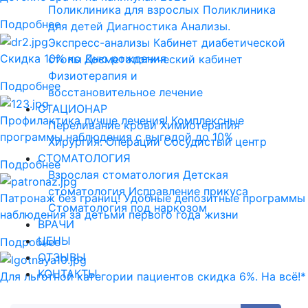
Поликлиника для взрослых
Поликлиника
Подробнее
для детей
Диагностика
Анализы.
Экспресс-анализы
Кабинет диабетической
Скидка 10% ко Дню рождения
стопы
Косметологический кабинет
Физиотерапия и
Подробнее
восстановительное лечение
СТАЦИОНАР
Профилактика лучше лечения! Комплексные
Переливание крови
Химиотерапия
программы наблюдения с выгодой до 10%
Хирургия. Операции
Сосудистый центр
СТОМАТОЛОГИЯ
Подробнее
Взрослая стоматология
Детская
стоматология
Исправление прикуса
Патронаж без границ! Удобные депозитные программы
Стоматология под наркозом
наблюдения за детьми первого года жизни
ВРАЧИ
ЦЕНЫ
Подробнее
ОТЗЫВЫ
КОНТАКТЫ
Для льготной категории пациентов скидка 6%. На всё!*
Подробнее