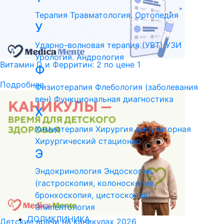
Терапия
Травматология. Ортопедия
У
Ударно-волновая терапия (УВТ)
УЗИ
Урология. Андрология
Витамин D и Ферритин: 2 по цене 1
Ф
Подробнее
Физиотерапия
Флебология (заболевания
вен)
Функциональная диагностика
Х
Химиотерапия
Хирургия амбулаторная
Хирургический стационар
Э
Эндокринология
Эндоскопия
(гастроскопия, колоноскопия,
бронхоскопия, цистоскопия)
Эпилептология
ПОЛИКЛИНИКА
Детские врачи на каникулах 2026