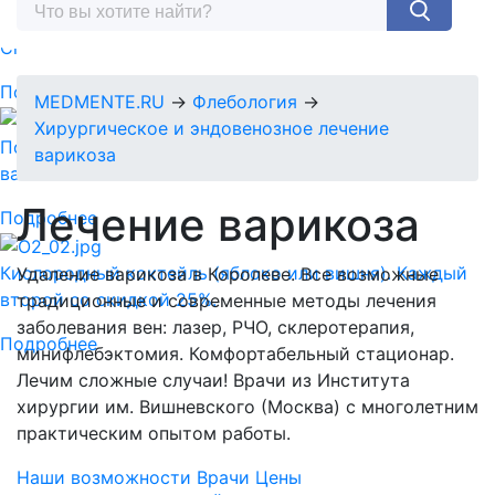
Спермограмма + MAR тест = 5890 руб.
Подробнее
MEDMENTE.RU
→
Флебология
→
Хирургическое и эндовенозное лечение
Подарочный сертификат-идеальный подарок для
варикоза
ваших близких!
Лечение варикоза
Подробнее
Кислородный коктейль (яблоко или вишня). Каждый
Удаление варикоза в Королеве. Все возможные
второй со скидкой 25%.
традиционные и современные методы лечения
заболевания вен: лазер, РЧО, склеротерапия,
Подробнее
минифлебэктомия. Комфортабельный стационар.
Лечим сложные случаи! Врачи из Института
хирургии им. Вишневского (Москва) с многолетним
практическим опытом работы.
Наши возможности
Врачи
Цены