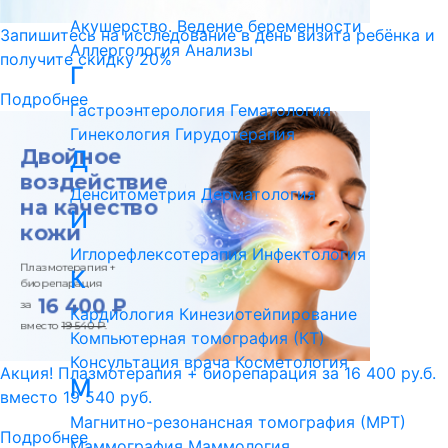
Акушерство. Ведение беременности
Запишитесь на исследование в день визита ребёнка и
Аллергология
Анализы
получите скидку 20%
Г
Подробнее
Гастроэнтерология
Гематология
Гинекология
Гирудотерапия
Д
Денситометрия
Дерматология
И
Иглорефлексотерапия
Инфектология
К
Кардиология
Кинезиотейпирование
Компьютерная томография (КТ)
Консультация врача
Косметология
Акция! Плазмотерапия + биорепарация за 16 400 ру.б.
М
вместо 19 540 руб.
Магнитно-резонансная томография (МРТ)
Подробнее
Маммография
Маммология