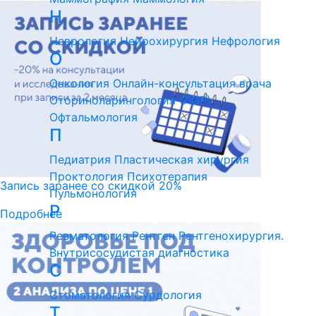
Н
Неврология
Нейрохирургия
Нефрология
О
Онкология
Онлайн-консультация врача
Оториноларингология (ЛОР)
Офтальмология
П
Педиатрия
Пластическая хирургия
Проктология
Психотерапия
Запись заранее со скидкой 20%
Пульмонология
Р
Подробнее
Ревматология
Рентген
Рентгенохирургия.
Внутрисосудистая диагностика
С
Стоматология
Сурдология
Т