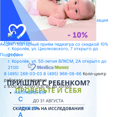
Библиотека пациента
Правовая информация
Версия для слабовидящих
Наши центры
Акция! Повторный приём педиатра со скидкой 10%
г. Королёв, ул. Циолковского, 7
открыто до
Подробнее
21:00
г. Королёв, ул. 50-летия ВЛКСМ, 2А
открыто до
21:00
8 (495) 266-03-03
8 (495) 966-08-66
Колл-центр
работает ежедневно
с 8:00 до 21:00 (Сб, Вс до 20:00)
НАПРАВЛЕНИЯ
C
COVID-19
А