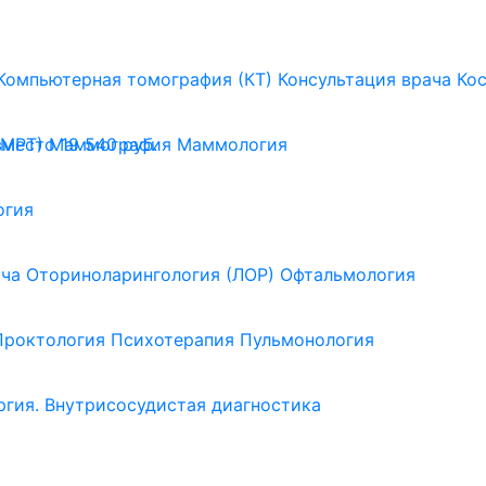
Компьютерная томография (КТ)
Консультация врача
Ко
(МРТ)
Маммография
Маммология
вместо 19 540 руб.
огия
ача
Оториноларингология (ЛОР)
Офтальмология
Проктология
Психотерапия
Пульмонология
ргия. Внутрисосудистая диагностика