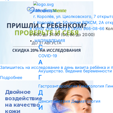
Наши центры
г. Королёв, ул. Циолковского, 7
открыто
г. Королёв, ул. 50-летия ВЛКСМ, 2А
отк
8 (495) 266-03-03
8 (495) 966-08-66
Кол
с 8:00 до 21:00 (Сб, Вс до 20:00)
НАПРАВЛЕНИЯ
C
COVID-19
А
Запишитесь на исследование в день визита ребёнка и 
Акушерство. Ведение беременности
Г
Подробнее
Гастроэнтерология
Гематология
Гин
Д
Денситометрия
Дерматология
И