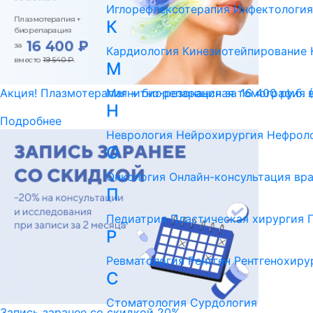
Иглорефлексотерапия
Инфектология
К
Кардиология
Кинезиотейпирование
М
Магнитно-резонансная томография 
Акция! Плазмотерапия + биорепарация за 16 400 ру.б. 
Н
Подробнее
Неврология
Нейрохирургия
Нефрол
О
Онкология
Онлайн-консультация вр
П
Педиатрия
Пластическая хирургия
Р
Ревматология
Рентген
Рентгенохиру
С
Стоматология
Сурдология
Запись заранее со скидкой 20%