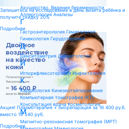
Акушерство. Ведение беременности
Запишитесь на исследование в день визита ребёнка и
Аллергология
Анализы
получите скидку 20%
Г
Подробнее
Гастроэнтерология
Гематология
Гинекология
Гирудотерапия
Д
Денситометрия
Дерматология
И
Иглорефлексотерапия
Инфектология
К
Кардиология
Кинезиотейпирование
Компьютерная томография (КТ)
Консультация врача
Косметология
Акция! Плазмотерапия + биорепарация за 16 400 ру.б.
М
вместо 19 540 руб.
Магнитно-резонансная томография (МРТ)
Подробнее
Маммография
Маммология