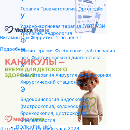
Терапия
Травматология. Ортопедия
У
Ударно-волновая терапия (УВТ)
УЗИ
Урология. Андрология
Витамин D и Ферритин: 2 по цене 1
Ф
Подробнее
Физиотерапия
Флебология (заболевания
вен)
Функциональная диагностика
Х
Химиотерапия
Хирургия амбулаторная
Хирургический стационар
Э
Эндокринология
Эндоскопия
(гастроскопия, колоноскопия,
бронхоскопия, цистоскопия)
Эпилептология
ПОЛИКЛИНИКА
Детские врачи на каникулах 2026