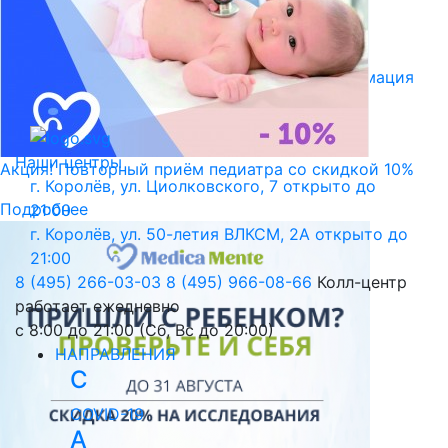
Библиотека пациента
Правовая информация
Версия для слабовидящих
Наши центры
Акция! Повторный приём педиатра со скидкой 10%
г. Королёв, ул. Циолковского, 7
открыто до
Подробнее
21:00
г. Королёв, ул. 50-летия ВЛКСМ, 2А
открыто до
21:00
8 (495) 266-03-03
8 (495) 966-08-66
Колл-центр
работает ежедневно
с 8:00 до 21:00 (Сб, Вс до 20:00)
НАПРАВЛЕНИЯ
C
COVID-19
А