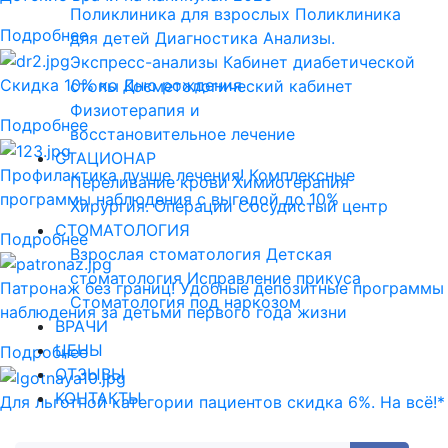
Поликлиника для взрослых
Поликлиника
Подробнее
для детей
Диагностика
Анализы.
Экспресс-анализы
Кабинет диабетической
Скидка 10% ко Дню рождения
стопы
Косметологический кабинет
Физиотерапия и
Подробнее
восстановительное лечение
СТАЦИОНАР
Профилактика лучше лечения! Комплексные
Переливание крови
Химиотерапия
программы наблюдения с выгодой до 10%
Хирургия. Операции
Сосудистый центр
СТОМАТОЛОГИЯ
Подробнее
Взрослая стоматология
Детская
стоматология
Исправление прикуса
Патронаж без границ! Удобные депозитные программы
Стоматология под наркозом
наблюдения за детьми первого года жизни
ВРАЧИ
ЦЕНЫ
Подробнее
ОТЗЫВЫ
КОНТАКТЫ
Для льготной категории пациентов скидка 6%. На всё!*
Подробнее