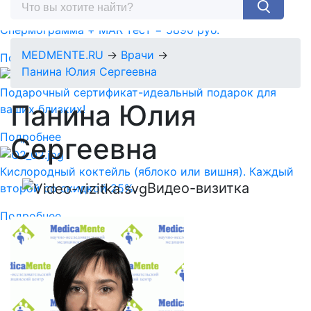
Спермограмма + MAR тест = 5890 руб.
MEDMENTE.RU
→
Врачи
→
Подробнее
Панина Юлия Сергеевна
Подарочный сертификат-идеальный подарок для
Панина
Юлия
ваших близких!
Подробнее
Сергеевна
Кислородный коктейль (яблоко или вишня). Каждый
Видео-визитка
второй со скидкой 25%.
Подробнее