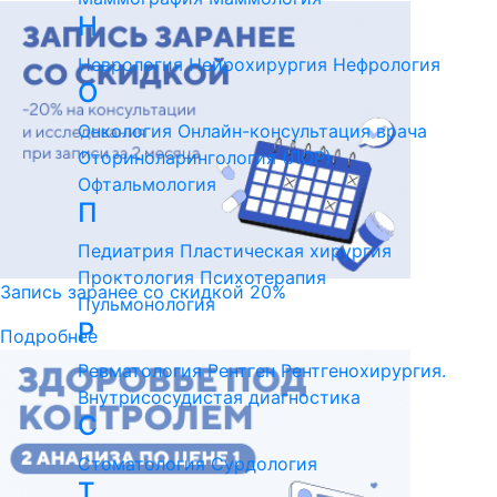
Н
Неврология
Нейрохирургия
Нефрология
О
Онкология
Онлайн-консультация врача
Оториноларингология (ЛОР)
Офтальмология
П
Педиатрия
Пластическая хирургия
Проктология
Психотерапия
Запись заранее со скидкой 20%
Пульмонология
Р
Подробнее
Ревматология
Рентген
Рентгенохирургия.
Внутрисосудистая диагностика
С
Стоматология
Сурдология
Т