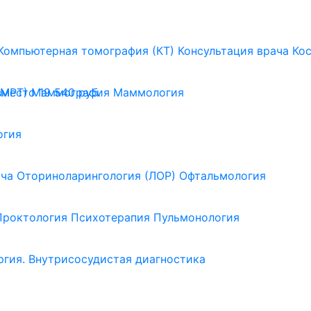
Компьютерная томография (КТ)
Консультация врача
Ко
(МРТ)
Маммография
Маммология
вместо 19 540 руб.
огия
ача
Оториноларингология (ЛОР)
Офтальмология
Проктология
Психотерапия
Пульмонология
ргия. Внутрисосудистая диагностика