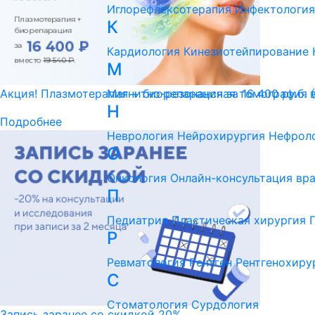
Иглорефлексотерапия
Инфектология
К
Кардиология
Кинезиотейпирование
М
Магнитно-резонансная томография 
Акция! Плазмотерапия + биорепарация за 16 400 ру.б. 
Н
Подробнее
Неврология
Нейрохирургия
Нефрол
О
Онкология
Онлайн-консультация вр
П
Педиатрия
Пластическая хирургия
Р
Ревматология
Рентген
Рентгенохиру
С
Стоматология
Сурдология
Запись заранее со скидкой 20%