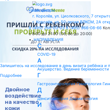
Наши центры
г. Королёв, ул. Циолковского, 7
открыто
г. Королёв, ул. 50-летия ВЛКСМ, 2А
отк
8 (495) 266-03-03
8 (495) 966-08-66
Кол
с 8:00 до 21:00 (Сб, Вс до 20:00)
НАПРАВЛЕНИЯ
C
COVID-19
А
Запишитесь на исследование в день визита ребёнка и 
Акушерство. Ведение беременности
Г
Подробнее
Гастроэнтерология
Гематология
Гин
Д
Денситометрия
Дерматология
И