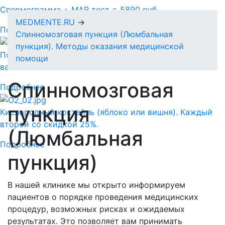
Спермограмма + MAR тест = 5890 руб.
MEDMENTE.RU
→
Подробнее
Спинномозговая пункция (Люмбальная
пункция). Методы оказания медицинской
Подарочный сертификат-идеальный подарок для
помощи
ваших близких!
Спинномозговая
Подробнее
пункция
Кислородный коктейль (яблоко или вишня). Каждый
второй со скидкой 25%.
(Люмбальная
Подробнее
пункция)
В нашей клинике мы открыто информируем
пациентов о порядке проведения медицинских
процедур, возможных рисках и ожидаемых
результатах. Это позволяет вам принимать