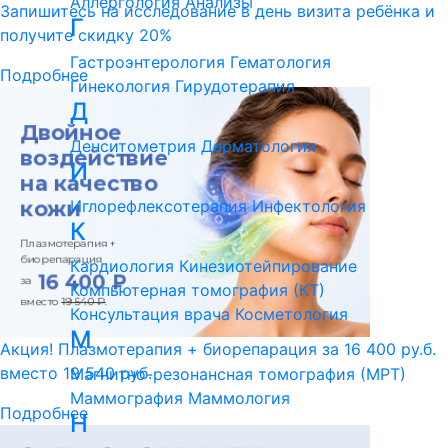
Аллергология
Анализы
Запишитесь на исследование в день визита ребёнка и
Г
получите скидку 20%
Гастроэнтерология
Гематология
Подробнее
Гинекология
Гирудотерапия
Д
Денситометрия
Дерматология
И
Иглорефлексотерапия
Инфектология
К
Кардиология
Кинезиотейпирование
Компьютерная томография (КТ)
Консультация врача
Косметология
М
Акция! Плазмотерапия + биорепарация за 16 400 ру.б.
вместо 19 540 руб.
Магнитно-резонансная томография (МРТ)
Маммография
Маммология
Подробнее
Н