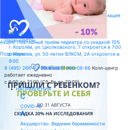
Библиотека пациента
Правовая информация
Версия для слабовидящих
Наши центры
Акция! Повторный приём педиатра со скидкой 10%
г. Королёв, ул. Циолковского, 7
откроется в 7:00
Подробнее
г. Королёв, ул. 50-летия ВЛКСМ, 2А
откроется в
9:00
8 (495) 266-03-03
8 (495) 966-08-66
Колл-центр
работает ежедневно
с 8:00 до 21:00 (Сб, Вс до 20:00)
НАПРАВЛЕНИЯ
C
COVID-19
А
Акушерство. Ведение беременности