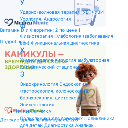
У
Ударно-волновая терапия (УВТ)
УЗИ
Урология. Андрология
Ф
Витамин D и Ферритин: 2 по цене 1
Физиотерапия
Флебология (заболевания
Подробнее
вен)
Функциональная диагностика
Х
Химиотерапия
Хирургия амбулаторная
Хирургический стационар
Э
Эндокринология
Эндоскопия
(гастроскопия, колоноскопия,
бронхоскопия, цистоскопия)
Эпилептология
ПОЛИКЛИНИКА
Поликлиника для взрослых
Поликлиника
Детские врачи на каникулах 2026
для детей
Диагностика
Анализы.