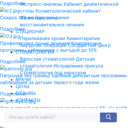
Подробнее
Экспресс-анализы
Кабинет диабетической
стопы
Косметологический кабинет
Скидка 10% ко Дню рождения
Физиотерапия и
восстановительное лечение
Подробнее
СТАЦИОНАР
Переливание крови
Химиотерапия
Профилактика лучше лечения! Комплексные
Хирургия. Операции
Сосудистый центр
программы наблюдения с выгодой до 10%
СТОМАТОЛОГИЯ
Взрослая стоматология
Детская
Подробнее
стоматология
Исправление прикуса
Стоматология под наркозом
Патронаж без границ! Удобные депозитные программы
ВРАЧИ
наблюдения за детьми первого года жизни
ЦЕНЫ
ОТЗЫВЫ
Подробнее
КОНТАКТЫ
Для льготной категории пациентов скидка 6%. На всё!*
Подробнее