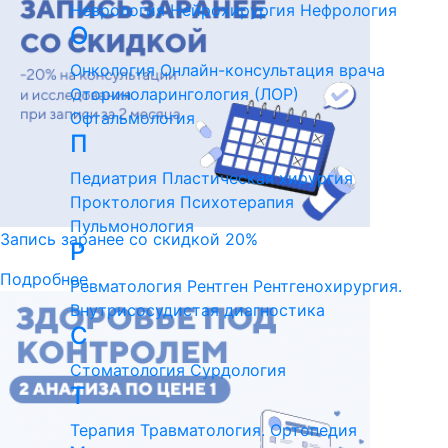
Неврология
Нейрохирургия
Нефрология
О
Онкология
Онлайн-консультация врача
Оториноларингология (ЛОР)
Офтальмология
П
Педиатрия
Пластическая хирургия
Проктология
Психотерапия
Пульмонология
Запись заранее со скидкой 20%
Р
Подробнее
Ревматология
Рентген
Рентгенохирургия.
Внутрисосудистая диагностика
С
Стоматология
Сурдология
Т
Терапия
Травматология. Ортопедия