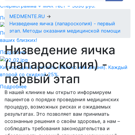
Спермограмма + MAR тест = 5890 руб.
MEDMENTE.RU
→
Подробнее
Низведение яичка (лапароскопия) - первый
этап. Методы оказания медицинской помощи
Подарочный сертификат-идеальный подарок для
ваших близких!
Низведение яичка
Подробнее
(лапароскопия) -
Кислородный коктейль (яблоко или вишня). Каждый
первый этап
второй со скидкой 25%.
Подробнее
В нашей клинике мы открыто информируем
пациентов о порядке проведения медицинских
процедур, возможных рисках и ожидаемых
результатах. Это позволяет вам принимать
осознанные решения о своём здоровье, а нам –
соблюдать требования законодательства и