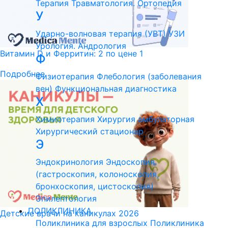
Терапия
Травматология. Ортопедия
У
Ударно-волновая терапия (УВТ)
УЗИ
Урология. Андрология
Витамин D и Ферритин: 2 по цене 1
Ф
Подробнее
Физиотерапия
Флебология (заболевания
вен)
Функциональная диагностика
Х
Химиотерапия
Хирургия амбулаторная
Хирургический стационар
Э
Эндокринология
Эндоскопия
(гастроскопия, колоноскопия,
бронхоскопия, цистоскопия)
Эпилептология
ПОЛИКЛИНИКА
Детские врачи на каникулах 2026
Поликлиника для взрослых
Поликлиника