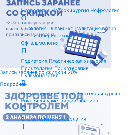
Неврология
Нейрохирургия
Нефрология
О
Онкология
Онлайн-консультация врача
Оториноларингология (ЛОР)
Офтальмология
П
Педиатрия
Пластическая хирургия
Проктология
Психотерапия
Запись заранее со скидкой 20%
Пульмонология
Р
Подробнее
Ревматология
Рентген
Рентгенохирургия.
Внутрисосудистая диагностика
С
Стоматология
Сурдология
Т