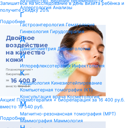
Акушерство. Ведение беременности
Запишитесь на исследование в день визита ребёнка и
Аллергология
Анализы
получите скидку 20%
Г
Подробнее
Гастроэнтерология
Гематология
Гинекология
Гирудотерапия
Д
Денситометрия
Дерматология
И
Иглорефлексотерапия
Инфектология
К
Кардиология
Кинезиотейпирование
Компьютерная томография (КТ)
Консультация врача
Косметология
Акция! Плазмотерапия + биорепарация за 16 400 ру.б.
М
вместо 19 540 руб.
Магнитно-резонансная томография (МРТ)
Подробнее
Маммография
Маммология
Н