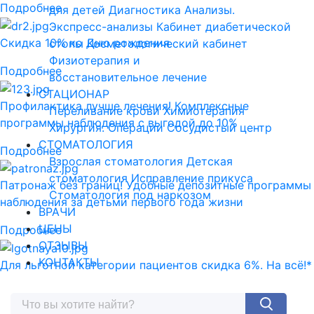
Подробнее
для детей
Диагностика
Анализы.
Экспресс-анализы
Кабинет диабетической
Скидка 10% ко Дню рождения
стопы
Косметологический кабинет
Физиотерапия и
Подробнее
восстановительное лечение
СТАЦИОНАР
Профилактика лучше лечения! Комплексные
Переливание крови
Химиотерапия
программы наблюдения с выгодой до 10%
Хирургия. Операции
Сосудистый центр
СТОМАТОЛОГИЯ
Подробнее
Взрослая стоматология
Детская
стоматология
Исправление прикуса
Патронаж без границ! Удобные депозитные программы
Стоматология под наркозом
наблюдения за детьми первого года жизни
ВРАЧИ
ЦЕНЫ
Подробнее
ОТЗЫВЫ
КОНТАКТЫ
Для льготной категории пациентов скидка 6%. На всё!*
Подробнее