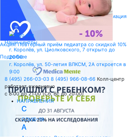
Библиотека пациента
Правовая информация
Версия для слабовидящих
Наши центры
Акция! Повторный приём педиатра со скидкой 10%
г. Королёв, ул. Циолковского, 7
открыто до
Подробнее
20:00
г. Королёв, ул. 50-летия ВЛКСМ, 2А
откроется в
9:00
8 (495) 266-03-03
8 (495) 966-08-66
Колл-центр
работает ежедневно
с 8:00 до 21:00 (Сб, Вс до 20:00)
НАПРАВЛЕНИЯ
C
COVID-19
А