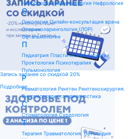
Неврология
Нейрохирургия
Нефрология
О
Онкология
Онлайн-консультация врача
Оториноларингология (ЛОР)
Офтальмология
П
Педиатрия
Пластическая хирургия
Проктология
Психотерапия
Пульмонология
Запись заранее со скидкой 20%
Р
Подробнее
Ревматология
Рентген
Рентгенохирургия.
Внутрисосудистая диагностика
С
Стоматология
Сурдология
Т
Терапия
Травматология. Ортопедия