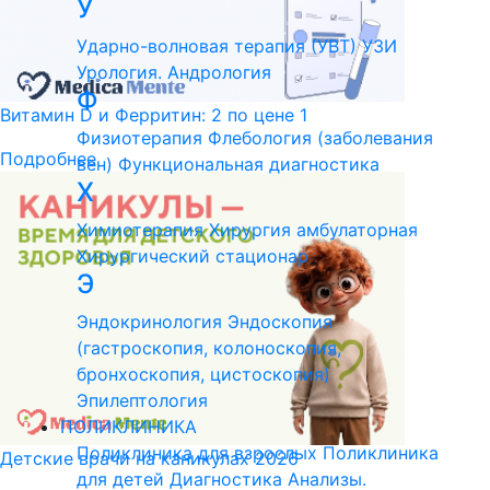
У
Ударно-волновая терапия (УВТ)
УЗИ
Урология. Андрология
Ф
Витамин D и Ферритин: 2 по цене 1
Физиотерапия
Флебология (заболевания
Подробнее
вен)
Функциональная диагностика
Х
Химиотерапия
Хирургия амбулаторная
Хирургический стационар
Э
Эндокринология
Эндоскопия
(гастроскопия, колоноскопия,
бронхоскопия, цистоскопия)
Эпилептология
ПОЛИКЛИНИКА
Поликлиника для взрослых
Поликлиника
Детские врачи на каникулах 2026
для детей
Диагностика
Анализы.