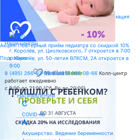
Библиотека пациента
Правовая информация
Версия для слабовидящих
Наши центры
Акция! Повторный приём педиатра со скидкой 10%
г. Королёв, ул. Циолковского, 7
откроется в 7:00
Подробнее
г. Королёв, ул. 50-летия ВЛКСМ, 2А
откроется в
9:00
8 (495) 266-03-03
8 (495) 966-08-66
Колл-центр
работает ежедневно
с 8:00 до 21:00 (Сб, Вс до 20:00)
НАПРАВЛЕНИЯ
C
COVID-19
А
Акушерство. Ведение беременности