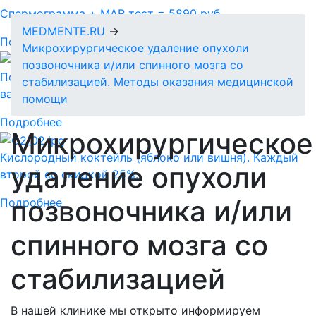
Спермограмма + MAR тест = 5890 руб.
MEDMENTE.RU
→
Подробнее
Микрохирургическое удаление опухоли
позвоночника и/или спинного мозга со
Подарочный сертификат-идеальный подарок для
стабилизацией. Методы оказания медицинской
ваших близких!
помощи
Подробнее
Микрохирургическое
Кислородный коктейль (яблоко или вишня). Каждый
удаление опухоли
второй со скидкой 25%.
позвоночника и/или
Подробнее
спинного мозга со
стабилизацией
В нашей клинике мы открыто информируем