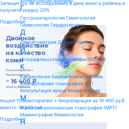
Аллергология
Анализы
Запишитесь на исследование в день визита ребёнка и
Г
получите скидку 20%
Гастроэнтерология
Гематология
Подробнее
Гинекология
Гирудотерапия
Д
Денситометрия
Дерматология
И
Иглорефлексотерапия
Инфектология
К
Кардиология
Кинезиотейпирование
Компьютерная томография (КТ)
Консультация врача
Косметология
М
Акция! Плазмотерапия + биорепарация за 16 400 ру.б.
вместо 19 540 руб.
Магнитно-резонансная томография (МРТ)
Маммография
Маммология
Подробнее
Н