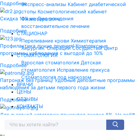
Подробнее
Экспресс-анализы
Кабинет диабетической
стопы
Косметологический кабинет
Скидка 10% ко Дню рождения
Физиотерапия и
восстановительное лечение
Подробнее
СТАЦИОНАР
Переливание крови
Химиотерапия
Профилактика лучше лечения! Комплексные
Хирургия. Операции
Сосудистый центр
программы наблюдения с выгодой до 10%
СТОМАТОЛОГИЯ
Взрослая стоматология
Детская
Подробнее
стоматология
Исправление прикуса
Стоматология под наркозом
Патронаж без границ! Удобные депозитные программы
ВРАЧИ
наблюдения за детьми первого года жизни
ЦЕНЫ
ОТЗЫВЫ
Подробнее
КОНТАКТЫ
Для льготной категории пациентов скидка 6%. На всё!*
Подробнее