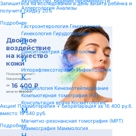
Акушерство. Ведение беременности
Запишитесь на исследование в день визита ребёнка и
Аллергология
Анализы
получите скидку 20%
Г
Подробнее
Гастроэнтерология
Гематология
Гинекология
Гирудотерапия
Д
Денситометрия
Дерматология
И
Иглорефлексотерапия
Инфектология
К
Кардиология
Кинезиотейпирование
Компьютерная томография (КТ)
Консультация врача
Косметология
Акция! Плазмотерапия + биорепарация за 16 400 ру.б.
М
вместо 19 540 руб.
Магнитно-резонансная томография (МРТ)
Подробнее
Маммография
Маммология
Н