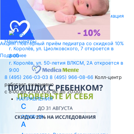
Библиотека пациента
Правовая информация
Версия для слабовидящих
Наши центры
Акция! Повторный приём педиатра со скидкой 10%
г. Королёв, ул. Циолковского, 7
откроется в
Подробнее
8:00
г. Королёв, ул. 50-летия ВЛКСМ, 2А
откроется в
9:00
8 (495) 266-03-03
8 (495) 966-08-66
Колл-центр
работает ежедневно
с 8:00 до 21:00 (Сб, Вс до 20:00)
НАПРАВЛЕНИЯ
C
COVID-19
А