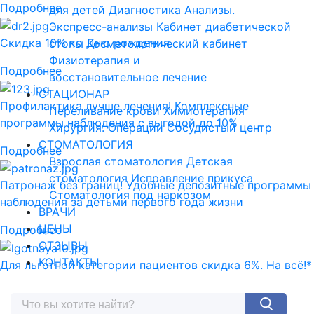
Подробнее
для детей
Диагностика
Анализы.
Экспресс-анализы
Кабинет диабетической
Скидка 10% ко Дню рождения
стопы
Косметологический кабинет
Физиотерапия и
Подробнее
восстановительное лечение
СТАЦИОНАР
Профилактика лучше лечения! Комплексные
Переливание крови
Химиотерапия
программы наблюдения с выгодой до 10%
Хирургия. Операции
Сосудистый центр
СТОМАТОЛОГИЯ
Подробнее
Взрослая стоматология
Детская
стоматология
Исправление прикуса
Патронаж без границ! Удобные депозитные программы
Стоматология под наркозом
наблюдения за детьми первого года жизни
ВРАЧИ
ЦЕНЫ
Подробнее
ОТЗЫВЫ
КОНТАКТЫ
Для льготной категории пациентов скидка 6%. На всё!*
Подробнее