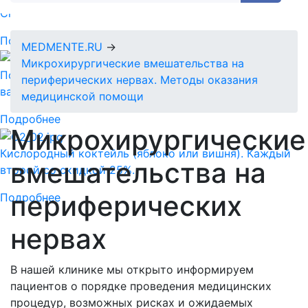
Спермограмма + MAR тест = 5890 руб.
Подробнее
MEDMENTE.RU
→
Микрохирургические вмешательства на
Подарочный сертификат-идеальный подарок для
периферических нервах. Методы оказания
ваших близких!
медицинской помощи
Подробнее
Микрохирургические
Кислородный коктейль (яблоко или вишня). Каждый
вмешательства на
второй со скидкой 25%.
периферических
Подробнее
нервах
В нашей клинике мы открыто информируем
пациентов о порядке проведения медицинских
процедур, возможных рисках и ожидаемых