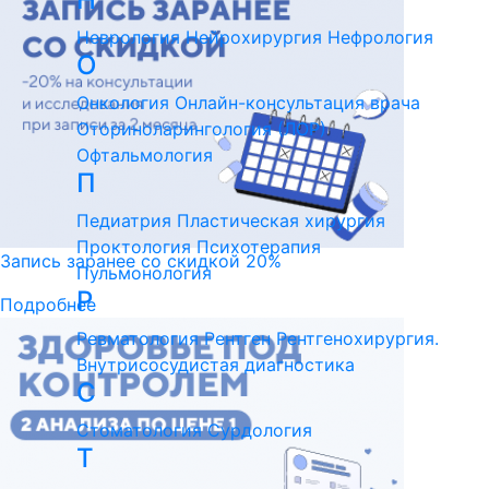
Неврология
Нейрохирургия
Нефрология
О
Онкология
Онлайн-консультация врача
Оториноларингология (ЛОР)
Офтальмология
П
Педиатрия
Пластическая хирургия
Проктология
Психотерапия
Запись заранее со скидкой 20%
Пульмонология
Р
Подробнее
Ревматология
Рентген
Рентгенохирургия.
Внутрисосудистая диагностика
С
Стоматология
Сурдология
Т