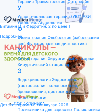
Терапия
Травматология. Ортопедия
У
Ударно-волновая терапия (УВТ)
УЗИ
Урология. Андрология
Витамин D и Ферритин: 2 по цене 1
Ф
Подробнее
Физиотерапия
Флебология (заболевания
вен)
Функциональная диагностика
Х
Химиотерапия
Хирургия амбулаторная
Хирургический стационар
Э
Эндокринология
Эндоскопия
(гастроскопия, колоноскопия,
бронхоскопия, цистоскопия)
Эпилептология
ПОЛИКЛИНИКА
Детские врачи на каникулах 2026
Поликлиника для взрослых
Поликлиника