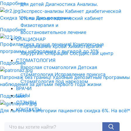
Подробнее
для детей
Диагностика
Анализы.
Экспресс-анализы
Кабинет диабетической
Скидка 10% ко Дню рождения
стопы
Косметологический кабинет
Физиотерапия и
Подробнее
восстановительное лечение
СТАЦИОНАР
Профилактика лучше лечения! Комплексные
Переливание крови
Химиотерапия
программы наблюдения с выгодой до 10%
Хирургия. Операции
Сосудистый центр
СТОМАТОЛОГИЯ
Подробнее
Взрослая стоматология
Детская
стоматология
Исправление прикуса
Патронаж без границ! Удобные депозитные программы
Стоматология под наркозом
наблюдения за детьми первого года жизни
ВРАЧИ
ЦЕНЫ
Подробнее
ОТЗЫВЫ
КОНТАКТЫ
Для льготной категории пациентов скидка 6%. На всё!*
Подробнее