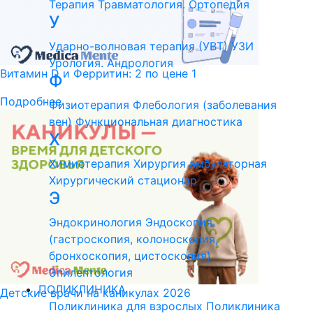
Терапия
Травматология. Ортопедия
У
Ударно-волновая терапия (УВТ)
УЗИ
Урология. Андрология
Витамин D и Ферритин: 2 по цене 1
Ф
Подробнее
Физиотерапия
Флебология (заболевания
вен)
Функциональная диагностика
Х
Химиотерапия
Хирургия амбулаторная
Хирургический стационар
Э
Эндокринология
Эндоскопия
(гастроскопия, колоноскопия,
бронхоскопия, цистоскопия)
Эпилептология
ПОЛИКЛИНИКА
Детские врачи на каникулах 2026
Поликлиника для взрослых
Поликлиника