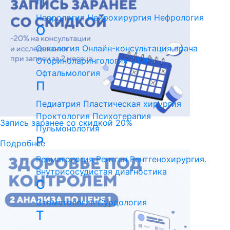
Неврология
Нейрохирургия
Нефрология
О
Онкология
Онлайн-консультация врача
Оториноларингология (ЛОР)
Офтальмология
П
Педиатрия
Пластическая хирургия
Проктология
Психотерапия
Запись заранее со скидкой 20%
Пульмонология
Р
Подробнее
Ревматология
Рентген
Рентгенохирургия.
Внутрисосудистая диагностика
С
Стоматология
Сурдология
Т