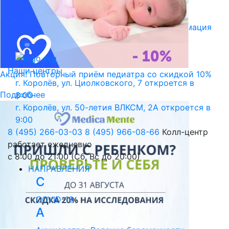
Библиотека пациента
Правовая информация
Версия для слабовидящих
Наши центры
Акция! Повторный приём педиатра со скидкой 10%
г. Королёв, ул. Циолковского, 7
откроется в
Подробнее
8:00
г. Королёв, ул. 50-летия ВЛКСМ, 2А
откроется в
9:00
8 (495) 266-03-03
8 (495) 966-08-66
Колл-центр
работает ежедневно
с 8:00 до 21:00 (Сб, Вс до 20:00)
НАПРАВЛЕНИЯ
C
COVID-19
А