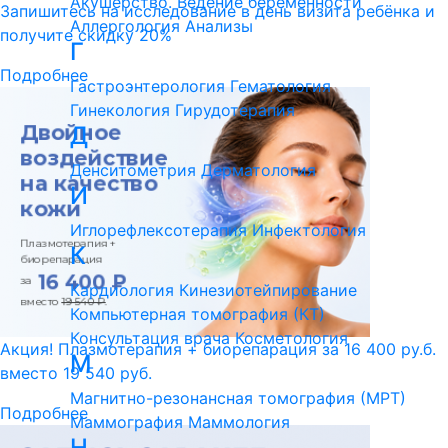
Акушерство. Ведение беременности
Запишитесь на исследование в день визита ребёнка и
Аллергология
Анализы
получите скидку 20%
Г
Подробнее
Гастроэнтерология
Гематология
Гинекология
Гирудотерапия
Д
Денситометрия
Дерматология
И
Иглорефлексотерапия
Инфектология
К
Кардиология
Кинезиотейпирование
Компьютерная томография (КТ)
Консультация врача
Косметология
Акция! Плазмотерапия + биорепарация за 16 400 ру.б.
М
вместо 19 540 руб.
Магнитно-резонансная томография (МРТ)
Подробнее
Маммография
Маммология
Н