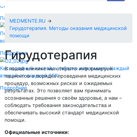
Спермограмма + MAR тест = 5890 руб.
Подробнее
MEDMENTE.RU
→
Гирудотерапия. Методы оказания медицинской
Подарочный сертификат-идеальный подарок для
помощи
ваших близких!
Гирудотерапия
Подробнее
Кислородный коктейль (яблоко или вишня). Каждый
В нашей клинике мы открыто информируем
второй со скидкой 25%.
пациентов о порядке проведения медицинских
процедур, возможных рисках и ожидаемых
Подробнее
результатах. Это позволяет вам принимать
осознанные решения о своём здоровье, а нам –
соблюдать требования законодательства и
обеспечивать высокий стандарт медицинской
помощи.
Официальные источники: