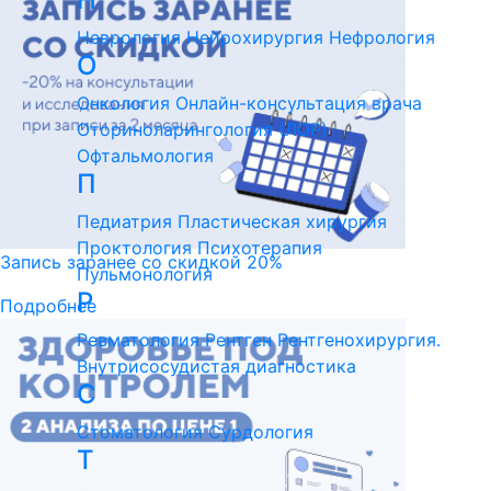
Неврология
Нейрохирургия
Нефрология
О
Онкология
Онлайн-консультация врача
Оториноларингология (ЛОР)
Офтальмология
П
Педиатрия
Пластическая хирургия
Проктология
Психотерапия
Запись заранее со скидкой 20%
Пульмонология
Р
Подробнее
Ревматология
Рентген
Рентгенохирургия.
Внутрисосудистая диагностика
С
Стоматология
Сурдология
Т