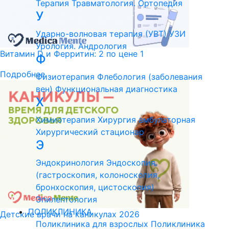
Терапия
Травматология. Ортопедия
У
Ударно-волновая терапия (УВТ)
УЗИ
Урология. Андрология
Витамин D и Ферритин: 2 по цене 1
Ф
Подробнее
Физиотерапия
Флебология (заболевания
вен)
Функциональная диагностика
Х
Химиотерапия
Хирургия амбулаторная
Хирургический стационар
Э
Эндокринология
Эндоскопия
(гастроскопия, колоноскопия,
бронхоскопия, цистоскопия)
Эпилептология
ПОЛИКЛИНИКА
Детские врачи на каникулах 2026
Поликлиника для взрослых
Поликлиника