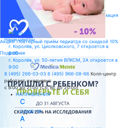
Библиотека пациента
Правовая информация
Версия для слабовидящих
Наши центры
Акция! Повторный приём педиатра со скидкой 10%
г. Королёв, ул. Циолковского, 7
откроется в
Подробнее
8:00
г. Королёв, ул. 50-летия ВЛКСМ, 2А
откроется в
9:00
8 (495) 266-03-03
8 (495) 966-08-66
Колл-центр
работает ежедневно
с 8:00 до 21:00 (Сб, Вс до 20:00)
НАПРАВЛЕНИЯ
C
COVID-19
А