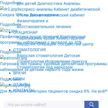
Подробнее
для детей
Диагностика
Анализы.
Экспресс-анализы
Кабинет диабетической
Скидка 10% ко Дню рождения
стопы
Косметологический кабинет
Физиотерапия и
Подробнее
восстановительное лечение
СТАЦИОНАР
Профилактика лучше лечения! Комплексные
Переливание крови
Химиотерапия
программы наблюдения с выгодой до 10%
Хирургия. Операции
Сосудистый центр
СТОМАТОЛОГИЯ
Подробнее
Взрослая стоматология
Детская
стоматология
Исправление прикуса
Патронаж без границ! Удобные депозитные программы
Стоматология под наркозом
наблюдения за детьми первого года жизни
ВРАЧИ
ЦЕНЫ
Подробнее
ОТЗЫВЫ
КОНТАКТЫ
Для льготной категории пациентов скидка 6%. На всё!*
Подробнее