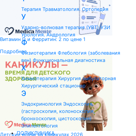
Терапия
Травматология. Ортопедия
У
Ударно-волновая терапия (УВТ)
УЗИ
Урология. Андрология
Витамин D и Ферритин: 2 по цене 1
Ф
Подробнее
Физиотерапия
Флебология (заболевания
вен)
Функциональная диагностика
Х
Химиотерапия
Хирургия амбулаторная
Хирургический стационар
Э
Эндокринология
Эндоскопия
(гастроскопия, колоноскопия,
бронхоскопия, цистоскопия)
Эпилептология
ПОЛИКЛИНИКА
Детские врачи на каникулах 2026