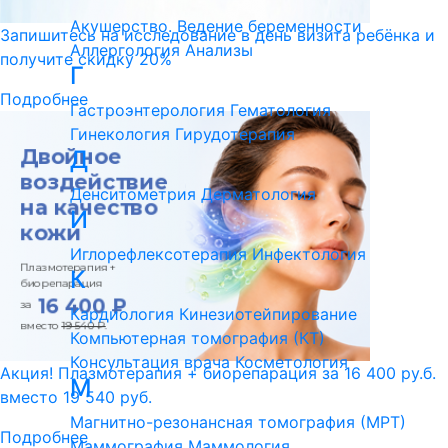
Акушерство. Ведение беременности
Запишитесь на исследование в день визита ребёнка и
Аллергология
Анализы
получите скидку 20%
Г
Подробнее
Гастроэнтерология
Гематология
Гинекология
Гирудотерапия
Д
Денситометрия
Дерматология
И
Иглорефлексотерапия
Инфектология
К
Кардиология
Кинезиотейпирование
Компьютерная томография (КТ)
Консультация врача
Косметология
Акция! Плазмотерапия + биорепарация за 16 400 ру.б.
М
вместо 19 540 руб.
Магнитно-резонансная томография (МРТ)
Подробнее
Маммография
Маммология