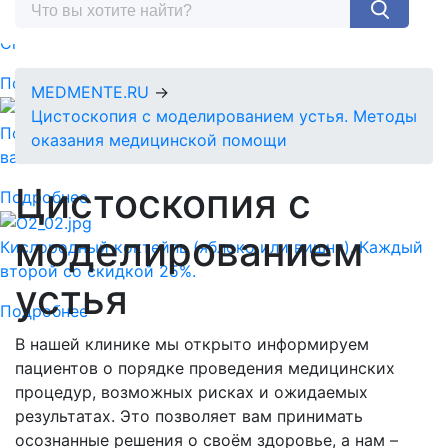
Спермограмма + MAR тест = 5890 руб.
Подробнее
MEDMENTE.RU
→
Цистоскопия с моделированием устья. Методы
Подарочный сертификат-идеальный подарок для
оказания медицинской помощи
ваших близких!
Цистоскопия с
Подробнее
моделированием
Кислородный коктейль (яблоко или вишня). Каждый
второй со скидкой 25%.
устья
Подробнее
В нашей клинике мы открыто информируем
пациентов о порядке проведения медицинских
процедур, возможных рисках и ожидаемых
результатах. Это позволяет вам принимать
осознанные решения о своём здоровье, а нам –