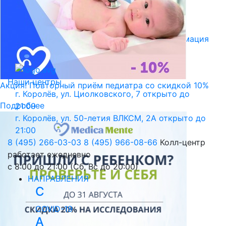
Библиотека пациента
Правовая информация
Версия для слабовидящих
Наши центры
Акция! Повторный приём педиатра со скидкой 10%
г. Королёв, ул. Циолковского, 7
открыто до
Подробнее
21:00
г. Королёв, ул. 50-летия ВЛКСМ, 2А
открыто до
21:00
8 (495) 266-03-03
8 (495) 966-08-66
Колл-центр
работает ежедневно
с 8:00 до 21:00 (Сб, Вс до 20:00)
НАПРАВЛЕНИЯ
C
COVID-19
А