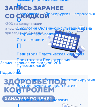
Н
Неврология
Нейрохирургия
Нефрология
О
Онкология
Онлайн-консультация врача
Оториноларингология (ЛОР)
Офтальмология
П
Педиатрия
Пластическая хирургия
Проктология
Психотерапия
Запись заранее со скидкой 20%
Пульмонология
Р
Подробнее
Ревматология
Рентген
Рентгенохирургия.
Внутрисосудистая диагностика
С
Стоматология
Сурдология
Т