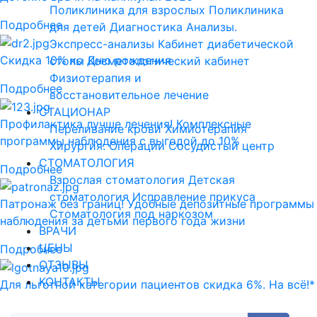
Поликлиника для взрослых
Поликлиника
Подробнее
для детей
Диагностика
Анализы.
Экспресс-анализы
Кабинет диабетической
Скидка 10% ко Дню рождения
стопы
Косметологический кабинет
Физиотерапия и
Подробнее
восстановительное лечение
СТАЦИОНАР
Профилактика лучше лечения! Комплексные
Переливание крови
Химиотерапия
программы наблюдения с выгодой до 10%
Хирургия. Операции
Сосудистый центр
СТОМАТОЛОГИЯ
Подробнее
Взрослая стоматология
Детская
стоматология
Исправление прикуса
Патронаж без границ! Удобные депозитные программы
Стоматология под наркозом
наблюдения за детьми первого года жизни
ВРАЧИ
ЦЕНЫ
Подробнее
ОТЗЫВЫ
КОНТАКТЫ
Для льготной категории пациентов скидка 6%. На всё!*
Подробнее