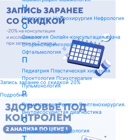
Н
Неврология
Нейрохирургия
Нефрология
О
Онкология
Онлайн-консультация врача
Оториноларингология (ЛОР)
Офтальмология
П
Педиатрия
Пластическая хирургия
Проктология
Психотерапия
Запись заранее со скидкой 20%
Пульмонология
Р
Подробнее
Ревматология
Рентген
Рентгенохирургия.
Внутрисосудистая диагностика
С
Стоматология
Сурдология
Т