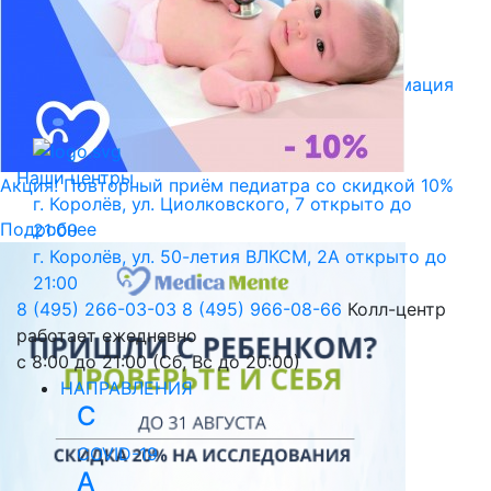
Библиотека пациента
Правовая информация
Версия для слабовидящих
Наши центры
Акция! Повторный приём педиатра со скидкой 10%
г. Королёв, ул. Циолковского, 7
открыто до
Подробнее
21:00
г. Королёв, ул. 50-летия ВЛКСМ, 2А
открыто до
21:00
8 (495) 266-03-03
8 (495) 966-08-66
Колл-центр
работает ежедневно
с 8:00 до 21:00 (Сб, Вс до 20:00)
НАПРАВЛЕНИЯ
C
COVID-19
А