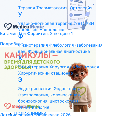
Терапия
Травматология. Ортопедия
У
Ударно-волновая терапия (УВТ)
УЗИ
Урология. Андрология
Витамин D и Ферритин: 2 по цене 1
Ф
Подробнее
Физиотерапия
Флебология (заболевания
вен)
Функциональная диагностика
Х
Химиотерапия
Хирургия амбулаторная
Хирургический стационар
Э
Эндокринология
Эндоскопия
(гастроскопия, колоноскопия,
бронхоскопия, цистоскопия)
Эпилептология
ПОЛИКЛИНИКА
Детские врачи на каникулах 2026