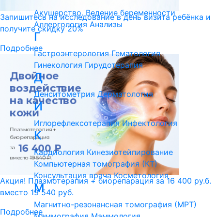
Акушерство. Ведение беременности
Запишитесь на исследование в день визита ребёнка и
Аллергология
Анализы
получите скидку 20%
Г
Подробнее
Гастроэнтерология
Гематология
Гинекология
Гирудотерапия
Д
Денситометрия
Дерматология
И
Иглорефлексотерапия
Инфектология
К
Кардиология
Кинезиотейпирование
Компьютерная томография (КТ)
Консультация врача
Косметология
Акция! Плазмотерапия + биорепарация за 16 400 ру.б.
М
вместо 19 540 руб.
Магнитно-резонансная томография (МРТ)
Подробнее
Маммография
Маммология