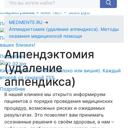
Спермограмма + MAR тест = 5890 руб.
MEDMENTE.RU
→
Подробнее
Аппендэктомия (удаление аппендикса). Методы
оказания медицинской помощи
Подарочный сертификат-идеальный подарок для
ваших близких!
Аппендэктомия
Подробнее
(удаление
Кислородный коктейль (яблоко или вишня). Каждый
аппендикса)
второй со скидкой 25%.
Подробнее
В нашей клинике мы открыто информируем
пациентов о порядке проведения медицинских
процедур, возможных рисках и ожидаемых
результатах. Это позволяет вам принимать
осознанные решения о своём здоровье, а нам –