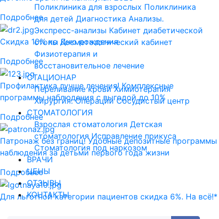
Поликлиника для взрослых
Поликлиника
Подробнее
для детей
Диагностика
Анализы.
Экспресс-анализы
Кабинет диабетической
Скидка 10% ко Дню рождения
стопы
Косметологический кабинет
Физиотерапия и
Подробнее
восстановительное лечение
СТАЦИОНАР
Профилактика лучше лечения! Комплексные
Переливание крови
Химиотерапия
программы наблюдения с выгодой до 10%
Хирургия. Операции
Сосудистый центр
СТОМАТОЛОГИЯ
Подробнее
Взрослая стоматология
Детская
стоматология
Исправление прикуса
Патронаж без границ! Удобные депозитные программы
Стоматология под наркозом
наблюдения за детьми первого года жизни
ВРАЧИ
ЦЕНЫ
Подробнее
ОТЗЫВЫ
КОНТАКТЫ
Для льготной категории пациентов скидка 6%. На всё!*
Подробнее