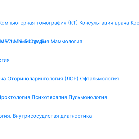
Компьютерная томография (КТ)
Консультация врача
Ко
(МРТ)
Маммография
Маммология
вместо 19 540 руб.
огия
ача
Оториноларингология (ЛОР)
Офтальмология
Проктология
Психотерапия
Пульмонология
ргия. Внутрисосудистая диагностика