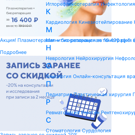
Иглорефлексотерапия
Инфектология
К
Кардиология
Кинезиотейпирование
М
Магнитно-резонансная томография 
Акция! Плазмотерапия + биорепарация за 16 400 ру.б. 
Н
Подробнее
Неврология
Нейрохирургия
Нефрол
О
Онкология
Онлайн-консультация вр
П
Педиатрия
Пластическая хирургия
Р
Ревматология
Рентген
Рентгенохиру
С
Стоматология
Сурдология
Запись заранее со скидкой 20%