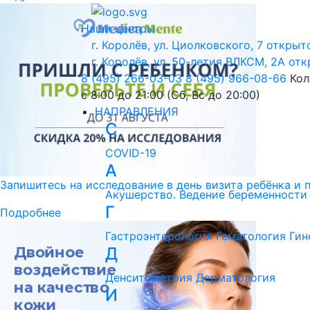
Наши центры
г. Королёв, ул. Циолковского, 7
открыто
г. Королёв, ул. 50-летия ВЛКСМ, 2А
отк
8 (495) 266-03-03
8 (495) 966-08-66
Кол
с 8:00 до 21:00 (Сб, Вс до 20:00)
НАПРАВЛЕНИЯ
C
COVID-19
А
Запишитесь на исследование в день визита ребёнка и 
Акушерство. Ведение беременности
Г
Подробнее
Гастроэнтерология
Гематология
Гин
Д
Денситометрия
Дерматология
И