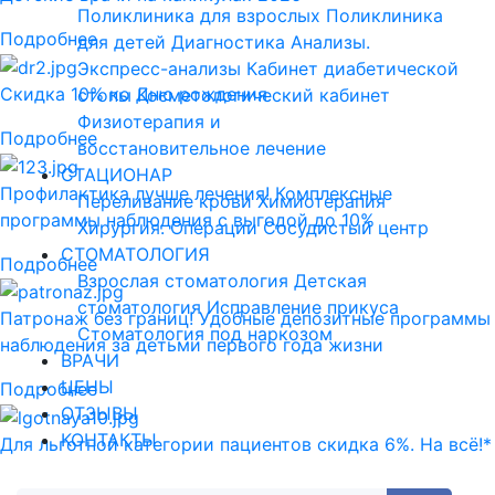
Поликлиника для взрослых
Поликлиника
Подробнее
для детей
Диагностика
Анализы.
Экспресс-анализы
Кабинет диабетической
Скидка 10% ко Дню рождения
стопы
Косметологический кабинет
Физиотерапия и
Подробнее
восстановительное лечение
СТАЦИОНАР
Профилактика лучше лечения! Комплексные
Переливание крови
Химиотерапия
программы наблюдения с выгодой до 10%
Хирургия. Операции
Сосудистый центр
СТОМАТОЛОГИЯ
Подробнее
Взрослая стоматология
Детская
стоматология
Исправление прикуса
Патронаж без границ! Удобные депозитные программы
Стоматология под наркозом
наблюдения за детьми первого года жизни
ВРАЧИ
ЦЕНЫ
Подробнее
ОТЗЫВЫ
КОНТАКТЫ
Для льготной категории пациентов скидка 6%. На всё!*
Подробнее