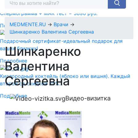
Спермограмма + MAR тест = 5890 руб.
MEDMENTE.RU
→
Врачи
→
Подробнее
Шинкаренко Валентина Сергеевна
Подарочный сертификат-идеальный подарок для
Шинкаренко
ваших близких!
Подробнее
Валентина
Кислородный коктейль (яблоко или вишня). Каждый
Сергеевна
второй со скидкой 25%.
Подробнее
Видео-визитка