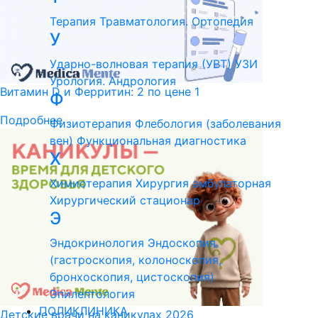
Терапия
Травматология. Ортопедия
У
Ударно-волновая терапия (УВТ)
УЗИ
Урология. Андрология
Витамин D и Ферритин: 2 по цене 1
Ф
Подробнее
Физиотерапия
Флебология (заболевания
вен)
Функциональная диагностика
Х
Химиотерапия
Хирургия амбулаторная
Хирургический стационар
Э
Эндокринология
Эндоскопия
(гастроскопия, колоноскопия,
бронхоскопия, цистоскопия)
Эпилептология
ПОЛИКЛИНИКА
Детские врачи на каникулах 2026