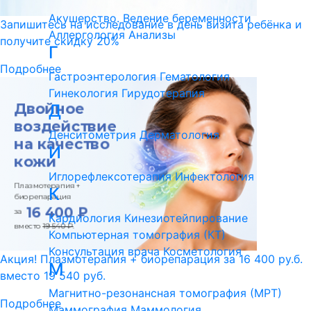
Акушерство. Ведение беременности
Запишитесь на исследование в день визита ребёнка и
Аллергология
Анализы
получите скидку 20%
Г
Подробнее
Гастроэнтерология
Гематология
Гинекология
Гирудотерапия
Д
Денситометрия
Дерматология
И
Иглорефлексотерапия
Инфектология
К
Кардиология
Кинезиотейпирование
Компьютерная томография (КТ)
Консультация врача
Косметология
Акция! Плазмотерапия + биорепарация за 16 400 ру.б.
М
вместо 19 540 руб.
Магнитно-резонансная томография (МРТ)
Подробнее
Маммография
Маммология