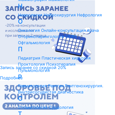
Н
Неврология
Нейрохирургия
Нефрология
О
Онкология
Онлайн-консультация врача
Оториноларингология (ЛОР)
Офтальмология
П
Педиатрия
Пластическая хирургия
Проктология
Психотерапия
Запись заранее со скидкой 20%
Пульмонология
Р
Подробнее
Ревматология
Рентген
Рентгенохирургия.
Внутрисосудистая диагностика
С
Стоматология
Сурдология
Т