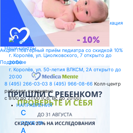
Библиотека пациента
Правовая информация
Версия для слабовидящих
Наши центры
Акция! Повторный приём педиатра со скидкой 10%
г. Королёв, ул. Циолковского, 7
открыто до
Подробнее
20:00
г. Королёв, ул. 50-летия ВЛКСМ, 2А
открыто до
20:00
8 (495) 266-03-03
8 (495) 966-08-66
Колл-центр
работает ежедневно
с 8:00 до 21:00 (Сб, Вс до 20:00)
НАПРАВЛЕНИЯ
C
COVID-19
А