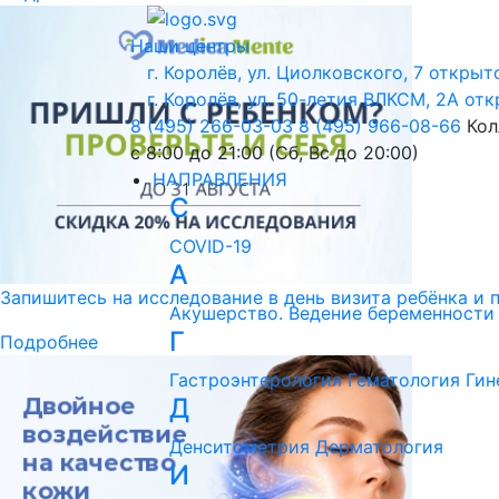
Наши центры
г. Королёв, ул. Циолковского, 7
открыто
г. Королёв, ул. 50-летия ВЛКСМ, 2А
отк
8 (495) 266-03-03
8 (495) 966-08-66
Кол
с 8:00 до 21:00 (Сб, Вс до 20:00)
НАПРАВЛЕНИЯ
C
COVID-19
А
Запишитесь на исследование в день визита ребёнка и 
Акушерство. Ведение беременности
Г
Подробнее
Гастроэнтерология
Гематология
Гин
Д
Денситометрия
Дерматология
И