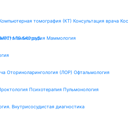
Компьютерная томография (КТ)
Консультация врача
Ко
(МРТ)
Маммография
Маммология
вместо 19 540 руб.
огия
ача
Оториноларингология (ЛОР)
Офтальмология
Проктология
Психотерапия
Пульмонология
ргия. Внутрисосудистая диагностика