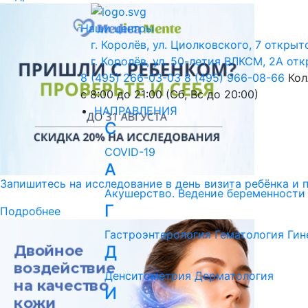
Наши центры
г. Королёв, ул. Циолковского, 7
открыто
г. Королёв, ул. 50-летия ВЛКСМ, 2А
отк
8 (495) 266-03-03
8 (495) 966-08-66
Кол
с 8:00 до 21:00 (Сб, Вс до 20:00)
НАПРАВЛЕНИЯ
C
COVID-19
А
Запишитесь на исследование в день визита ребёнка и 
Акушерство. Ведение беременности
Г
Подробнее
Гастроэнтерология
Гематология
Гин
Д
Денситометрия
Дерматология
И