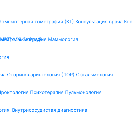
Компьютерная томография (КТ)
Консультация врача
Ко
(МРТ)
Маммография
Маммология
вместо 19 540 руб.
огия
ача
Оториноларингология (ЛОР)
Офтальмология
Проктология
Психотерапия
Пульмонология
ргия. Внутрисосудистая диагностика