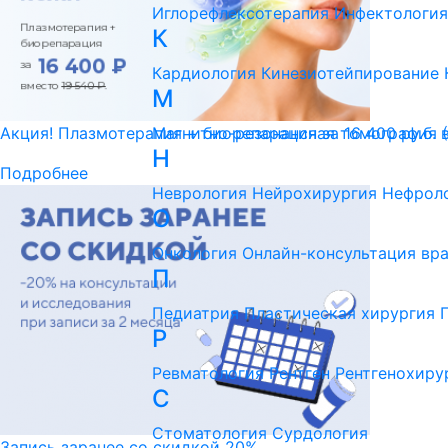
Иглорефлексотерапия
Инфектология
К
Кардиология
Кинезиотейпирование
М
Магнитно-резонансная томография 
Акция! Плазмотерапия + биорепарация за 16 400 ру.б. 
Н
Подробнее
Неврология
Нейрохирургия
Нефрол
О
Онкология
Онлайн-консультация вр
П
Педиатрия
Пластическая хирургия
Р
Ревматология
Рентген
Рентгенохиру
С
Стоматология
Сурдология
Запись заранее со скидкой 20%