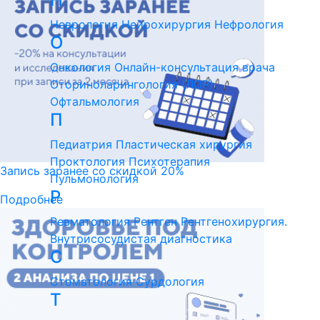
Неврология
Нейрохирургия
Нефрология
О
Онкология
Онлайн-консультация врача
Оториноларингология (ЛОР)
Офтальмология
П
Педиатрия
Пластическая хирургия
Проктология
Психотерапия
Запись заранее со скидкой 20%
Пульмонология
Р
Подробнее
Ревматология
Рентген
Рентгенохирургия.
Внутрисосудистая диагностика
С
Стоматология
Сурдология
Т