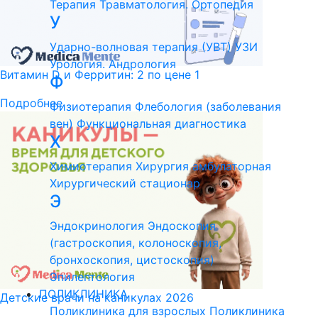
Терапия
Травматология. Ортопедия
У
Ударно-волновая терапия (УВТ)
УЗИ
Урология. Андрология
Витамин D и Ферритин: 2 по цене 1
Ф
Подробнее
Физиотерапия
Флебология (заболевания
вен)
Функциональная диагностика
Х
Химиотерапия
Хирургия амбулаторная
Хирургический стационар
Э
Эндокринология
Эндоскопия
(гастроскопия, колоноскопия,
бронхоскопия, цистоскопия)
Эпилептология
ПОЛИКЛИНИКА
Детские врачи на каникулах 2026
Поликлиника для взрослых
Поликлиника