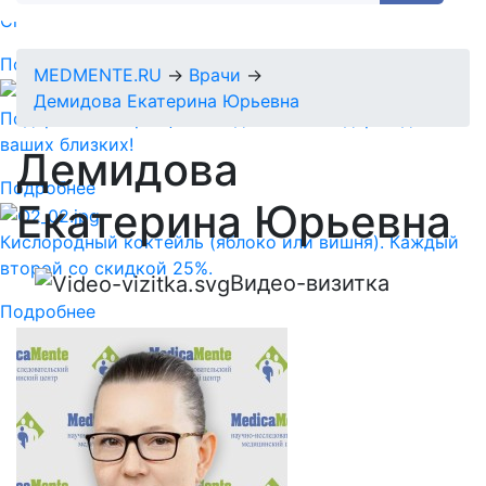
Спермограмма + MAR тест = 5890 руб.
Подробнее
MEDMENTE.RU
→
Врачи
→
Демидова Екатерина Юрьевна
Подарочный сертификат-идеальный подарок для
ваших близких!
Демидова
Подробнее
Екатерина Юрьевна
Кислородный коктейль (яблоко или вишня). Каждый
второй со скидкой 25%.
Видео-визитка
Подробнее