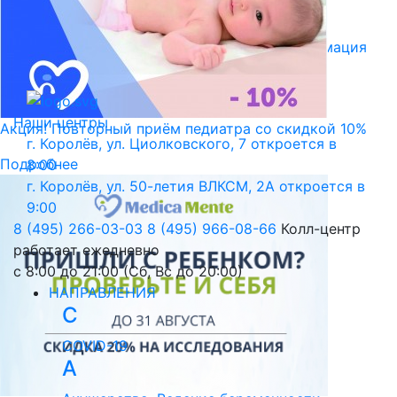
Библиотека пациента
Правовая информация
Версия для слабовидящих
Наши центры
Акция! Повторный приём педиатра со скидкой 10%
г. Королёв, ул. Циолковского, 7
откроется в
Подробнее
8:00
г. Королёв, ул. 50-летия ВЛКСМ, 2А
откроется в
9:00
8 (495) 266-03-03
8 (495) 966-08-66
Колл-центр
работает ежедневно
с 8:00 до 21:00 (Сб, Вс до 20:00)
НАПРАВЛЕНИЯ
C
COVID-19
А