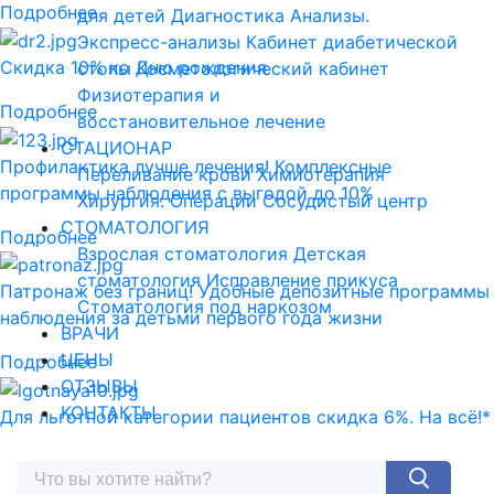
Подробнее
для детей
Диагностика
Анализы.
Экспресс-анализы
Кабинет диабетической
Скидка 10% ко Дню рождения
стопы
Косметологический кабинет
Физиотерапия и
Подробнее
восстановительное лечение
СТАЦИОНАР
Профилактика лучше лечения! Комплексные
Переливание крови
Химиотерапия
программы наблюдения с выгодой до 10%
Хирургия. Операции
Сосудистый центр
СТОМАТОЛОГИЯ
Подробнее
Взрослая стоматология
Детская
стоматология
Исправление прикуса
Патронаж без границ! Удобные депозитные программы
Стоматология под наркозом
наблюдения за детьми первого года жизни
ВРАЧИ
ЦЕНЫ
Подробнее
ОТЗЫВЫ
КОНТАКТЫ
Для льготной категории пациентов скидка 6%. На всё!*
Подробнее