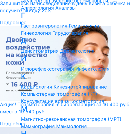
Акушерство. Ведение беременности
Запишитесь на исследование в день визита ребёнка и
Аллергология
Анализы
получите скидку 20%
Г
Подробнее
Гастроэнтерология
Гематология
Гинекология
Гирудотерапия
Д
Денситометрия
Дерматология
И
Иглорефлексотерапия
Инфектология
К
Кардиология
Кинезиотейпирование
Компьютерная томография (КТ)
Консультация врача
Косметология
Акция! Плазмотерапия + биорепарация за 16 400 ру.б.
М
вместо 19 540 руб.
Магнитно-резонансная томография (МРТ)
Подробнее
Маммография
Маммология
Н